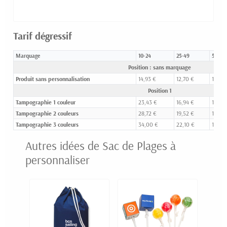
Tarif dégressif
Marquage
10-24
25-49
50-99
Position : sans marquage
Produit sans personnalisation
14,93 €
12,70 €
11,83 
Position 1
Tampographie 1 couleur
23,43 €
16,94 €
14,24 
Tampographie 2 couleurs
28,72 €
19,52 €
15,65 
Tampographie 3 couleurs
34,00 €
22,10 €
17,06 
Autres idées de Sac de Plages à
personnaliser