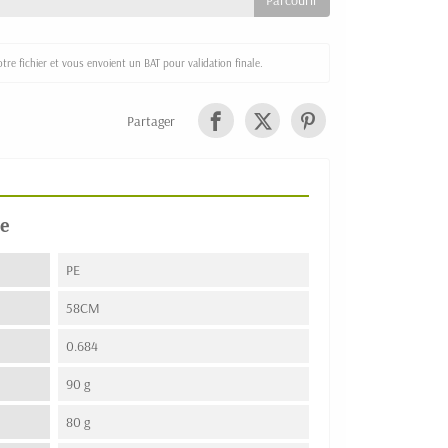
re fichier et vous envoient un BAT pour validation finale.
Partager
e
PE
58CM
0.684
90 g
80 g