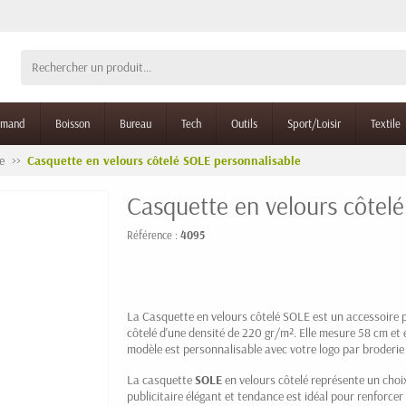
rmand
Boisson
Bureau
Tech
Outils
Sport/Loisir
Textile
e
Casquette en velours côtelé SOLE personnalisable
Casquette en velours côtel
Référence :
4095
La Casquette en velours côtelé SOLE est un accessoire 
côtelé d'une densité de 220 gr/m². Elle mesure 58 cm et 
modèle est personnalisable avec votre logo par broderie o
La casquette
SOLE
en velours côtelé représente un choix
publicitaire élégant et tendance est idéal pour renforcer