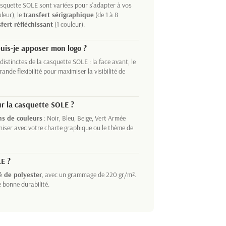
squette SOLE sont variées pour s'adapter à vos
leur), le
transfert sérigraphique
(de 1 à 8
sfert réfléchissant
(1 couleur).
uis-je apposer mon logo ?
distinctes de la casquette SOLE : la face avant, le
rande flexibilité pour maximiser la visibilité de
ur la casquette SOLE ?
ns de couleurs
: Noir, Bleu, Beige, Vert Armée
niser avec votre charte graphique ou le thème de
LE ?
é de polyester
, avec un grammage de 220 gr/m².
e bonne durabilité.