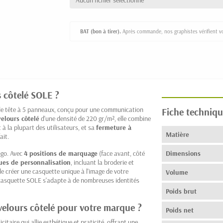
Aucun fichier sélectionné
BAT (bon à tirer).
Après commande, nos graphistes vérifient vot
s côtelé SOLE ?
 de tête à 5 panneaux, conçu pour une communication
Fiche techniqu
velours côtelé
d'une densité de 220 gr/m², elle combine
 à la plupart des utilisateurs, et sa
fermeture à
Matière
ait.
ogo. Avec
4 positions de marquage
(face avant, côté
Dimensions
ues de personnalisation
, incluant la broderie et
 de créer une casquette unique à l'image de votre
Volume
 casquette SOLE s'adapte à de nombreuses identités
Poids brut
velours côtelé pour votre marque ?
Poids net
itaire qui allie esthétique et praticité, offrant une