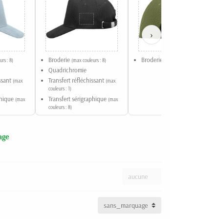
›
Broderie
Broderie
rs : 8)
(max couleurs : 8)
(max couleurs : 8)
Quadrichromie
issant
Transfert réfléchissant
(max
(max
couleurs : 1)
phique
Transfert sérigraphique
(max
(max
couleurs : 8)
age