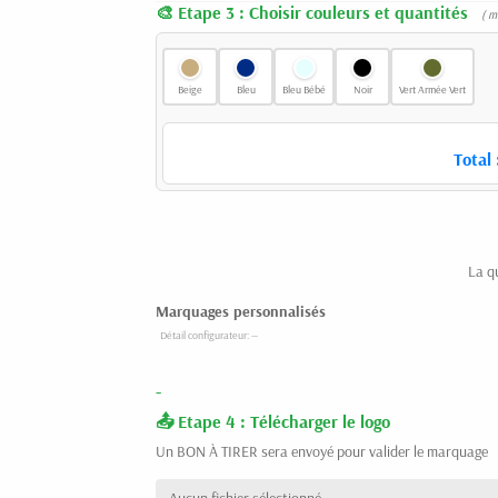
Etape 3 : Choisir couleurs et quantités
( m
Beige
Bleu
Bleu Bébé
Noir
Vert Armée Vert
Total 
La q
Marquages personnalisés
-
Etape 4 : Télécharger le logo
Un BON À TIRER sera envoyé pour valider le marquage