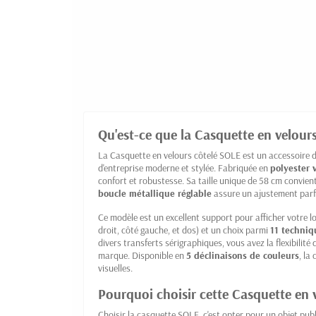
Qu'est-ce que la Casquette en velour
La Casquette en velours côtelé SOLE est un accessoire
d'entreprise moderne et stylée. Fabriquée en
polyester 
confort et robustesse. Sa taille unique de 58 cm convient
boucle métallique réglable
assure un ajustement parf
Ce modèle est un excellent support pour afficher votre l
droit, côté gauche, et dos) et un choix parmi
11 techniq
divers transferts sérigraphiques, vous avez la flexibilité
marque. Disponible en
5 déclinaisons de couleurs
, la
visuelles.
Pourquoi choisir cette Casquette en 
Choisir la casquette SOLE, c'est opter pour un objet public