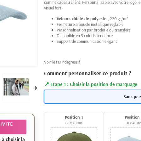
comme cadeau client. Personnalisable avec votre logo, e
visuel fort.
Velours côtelé de polyester
, 220 gr/m²
Fermeture à boucle métallique réglable
Personnalisation par broderie ou transfert
Disponible en 5 coloris tendance
Support de communication élégant
Voir le tarif dégressif
Comment personnaliser ce produit ?
›
Etape 1 : Choisir la position de marquage
Sans per
Position 1
Position
IVITE
80 x 40 mm
50 x 40 m
 choisir la