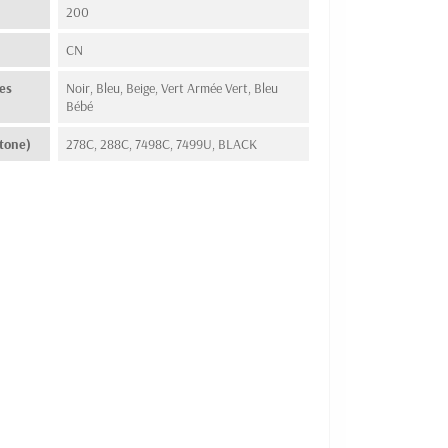
200
n
CN
es
Noir, Bleu, Beige, Vert Armée Vert, Bleu
Bébé
tone)
278C, 288C, 7498C, 7499U, BLACK