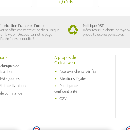
3,63 €
Fabrication France et Europe
Politique RSE
Notre offre est vaste et parfois unique
Découvrez un choix incroyabl
sur le web ! Découvrez notre page
produits écoresponsables
dédiée à ces produits !
ions
A propos de
Cadeauweb
echniques de
Noa avis clients vérifés
isation
 FAQ goodies
Mentions légales
lais de livraison
Politique de
confidentialité
s de commande
CGV