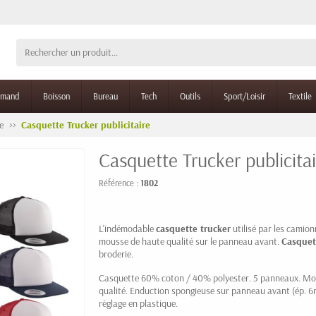
rmand
Boisson
Bureau
Tech
Outils
Sport/Loisir
Textile
e
Casquette Trucker publicitaire
Casquette Trucker publicitai
Référence :
1802
L'indémodable
casquette trucker
utilisé par les camionn
mousse de haute qualité sur le panneau avant.
Casquet
broderie.
Casquette 60% coton / 40%
polyester
. 5 panneaux. Mo
qualité.
Enduction
spongieuse sur panneau avant (ép. 6m
règlage en plastique.