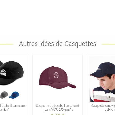
Autres idées de Casquettes
icitaire 5 panneaux
Casquette de baseball en coton 6
Casquette sandwi
ashion"
pans VAPU 270 g/m²
publicit
personnalisable