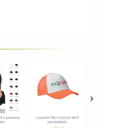
›
ch 5 panneaux
Casquette filet respirant MEPI
Casquette coton LED 5 
aire
personnalisée
personnalisable 20