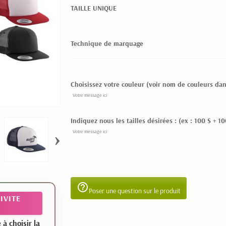
TAILLE UNIQUE
Technique de marquage
Choisissez votre couleur (voir nom de couleurs dan
Indiquez nous les tailles désirées : (ex : 100 S + 1
›
help_outline
Poser une question sur le produit
IVITE
 choisir la