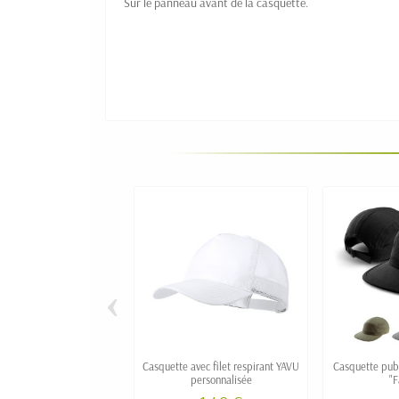
Sur le panneau avant de la casquette.
‹
Casquette avec filet respirant YAVU
Casquette publ
personnalisée
"F