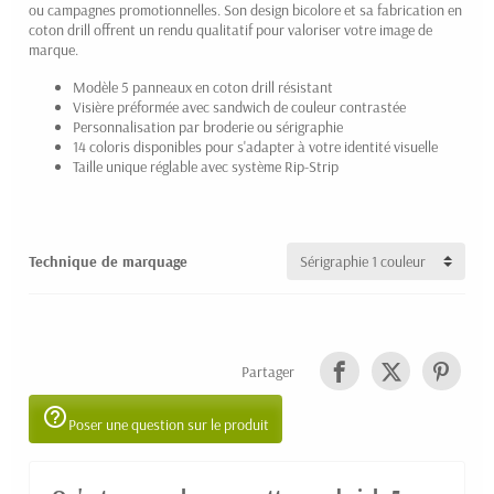
ou campagnes promotionnelles. Son design bicolore et sa fabrication en
coton drill offrent un rendu qualitatif pour valoriser votre image de
marque.
Modèle 5 panneaux en coton drill résistant
Visière préformée avec sandwich de couleur contrastée
Personnalisation par broderie ou sérigraphie
14 coloris disponibles pour s'adapter à votre identité visuelle
Taille unique réglable avec système Rip-Strip
Technique de marquage
Partager
help_outline
Poser une question sur le produit