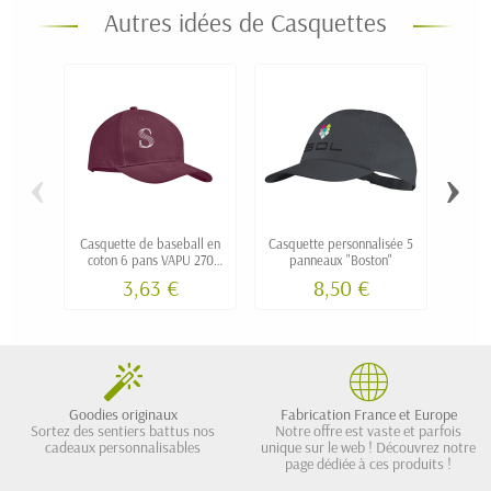
Autres idées de Casquettes
‹
›
Casquette de baseball en
Casquette personnalisée 5
C
coton 6 pans VAPU 270
panneaux "Boston"
g/m² personnalisable
3,63 €
8,50 €
Goodies originaux
Fabrication France et Europe
Sortez des sentiers battus nos
Notre offre est vaste et parfois
cadeaux personnalisables
unique sur le web ! Découvrez notre
page dédiée à ces produits !