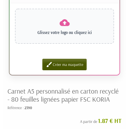
Glissez votre logo ou
cliquez ici
brush
Créer ma maquette
Carnet A5 personnalisé en carton recyclé
- 80 feuilles lignées papier FSC KORIA
Référence :
2390
1.87 € HT
A partir de