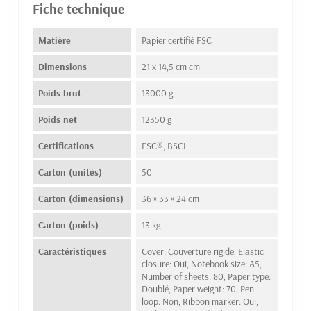
Fiche technique
Matière
Papier certifié FSC
Dimensions
21 x 14,5 cm cm
Poids brut
13000 g
Poids net
12350 g
Certifications
FSC®, BSCI
Carton (unités)
50
Carton (dimensions)
36 × 33 × 24 cm
Carton (poids)
13 kg
Caractéristiques
Cover: Couverture rigide, Elastic
closure: Oui, Notebook size: A5,
Number of sheets: 80, Paper type:
Doublé, Paper weight: 70, Pen
loop: Non, Ribbon marker: Oui,