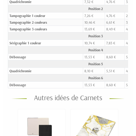
Quadrichromie
7,32 €
4,76 €
3,37 €
Position 2
Tampographie 1 couleur
7,26 €
4,76 €
2,79 €
Tampographie 2 couleurs
10,46 €
6,61 €
3,76 €
Tampographie 3 couleurs
13,69 €
8,49 €
4,74 €
Position 3
Sérigraphie 1 couleur
10,74 €
7,83 €
4,46 €
Position 4
Débossage
13,53 €
8,60 €
5,91 €
Position 5
Quadrichromie
8,10 €
5,51 €
4,11 €
Position 6
Débossage
13,53 €
8,60 €
5,91 €
Autres idées de Carnets