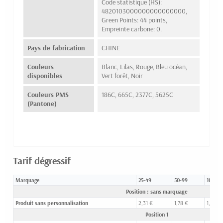
Code statistique (HS):
4820103000000000000000,
Green Points: 44 points,
Empreinte carbone: 0.
Pays de fabrication
CHINE
Couleurs
Blanc, Lilas, Rouge, Bleu océan,
disponibles
Vert forêt, Noir
Couleurs PMS
186C, 665C, 2377C, 5625C
(Pantone)
Tarif dégressif
Marquage
25-49
50-99
100-24
Position : sans marquage
Produit sans personnalisation
2,31 €
1,78 €
1,46 €
Position 1