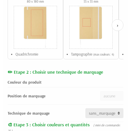
80 x 180 mm
55 x 55 mm
›
Quadrichromie
Tampographie
Sé
(max couleurs : 4)
Etape 2 : Choisir une technique de marquage
Couleur du produit
Position de marquage
Technique de marquage
Etape 3 : Choisir couleurs et quantités
( mini de commande:
25 )