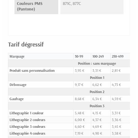
Couleurs PMS
871C, 877C
(Pantone)
Tarif dégressif
Marquage
50-99
100-249
250-499
500
Position : sans marquage
Produit sans personnalisation
3,95 €
3,31 €
2,81 €
2,59
Position 1
Débossage
9,17 €
6,62 €
4,73 €
4,0
Position 2
Gaufrage
8,68 €
6,34 €
4,59 €
3,96
Position 3
Lithographie 1 couleur
5,48 €
4,15 €
3,31 €
2,83
Lithographie 2 couleurs
6,00 €
4,37 €
3,36 €
2,86
Lithographie 3 couleurs
6,60 €
4,69 €
3,45 €
2,89
Lithographie 4 couleurs
7,19 €
4,90 €
3,58 €
2,93