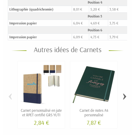
Position 4
Lithographie (quadrichromie)
8,01 €
5,20 €
3,58 €
2,93
Position 5
Impression papier
6,04 €
4,69 €
3,75 €
3,35
Position 6
Impression papier
6,09 €
4,73 €
3,79 €
3,37
Autres idées de Carnets
‹
›
Carnet personnalisé en jute
Carnet de notes A4
Carn
et RPET certifié GRS YUTI
personnalisé
2,84 €
7,87 €