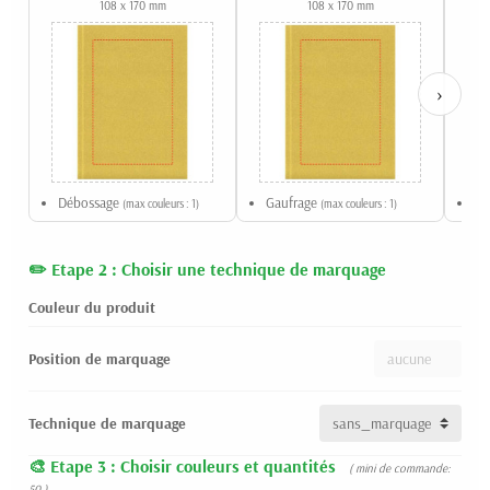
108 x 170 mm
108 x 170 mm
›
Débossage
Gaufrage
Li
(max couleurs : 1)
(max couleurs : 1)
Etape 2 : Choisir une technique de marquage
Couleur du produit
Position de marquage
Technique de marquage
Etape 3 : Choisir couleurs et quantités
( mini de commande:
50 )