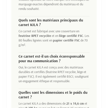
marquage exactes dépendront du matériau et du
rendu souhaité.
Quels sont les matériaux principaux du
carnet KILA ?
Ce carnet est fabriqué avec une couverture en
feutrine RPET recyclée
et en
liège certifié FSC
. Les
80 feuilles lignées sont en
papier certifié FSC
de 70
g/m².
Ce carnet est-il un choix écoresponsable
pour ma communication ?
Oui, le carnet KILA est conçu avec des matériaux
durables et certifiés (feutrine RPET recyclée, liège et
papier FSC). Il est également certifié BSCI, soulignant
un engagement éthique et responsable.
Quelles sont les dimensions et le poids du
carnet ?
Le carnet KILA a des dimensions de
21 x 14,6 cm
et
pèse
0.275 kg
, ce qui en fait un format A5 pratique et