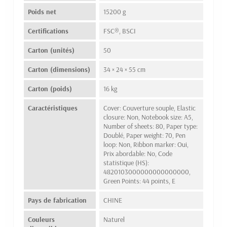
Poids net
15200 g
Certifications
FSC®, BSCI
Carton (unités)
50
Carton (dimensions)
34 × 24 × 55 cm
Carton (poids)
16 kg
Caractéristiques
Cover: Couverture souple, Elastic
closure: Non, Notebook size: A5,
Number of sheets: 80, Paper type:
Doublé, Paper weight: 70, Pen
loop: Non, Ribbon marker: Oui,
Prix abordable: No, Code
statistique (HS):
4820103000000000000000,
Green Points: 44 points, E
Pays de fabrication
CHINE
Couleurs
Naturel