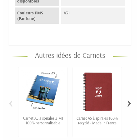
disponibles
Couleurs PMS
431
(Pantone)
Autres idées de Carnets
‹
›
Carnet A5 à spirales ZIMI
Carnet A5 à spirales 100%
Car
100% personnalisable
recyclé - Made in France
liège 
li