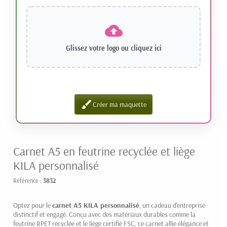
Glissez votre logo ou
cliquez ici
brush
Créer ma maquette
Carnet A5 en feutrine recyclée et liège
KILA personnalisé
Référence :
3832
Optez pour le
carnet A5 KILA personnalisé
, un cadeau d'entreprise
distinctif et engagé. Conçu avec des matériaux durables comme la
feutrine RPET recyclée et le liège certifié FSC, ce carnet allie élégance et