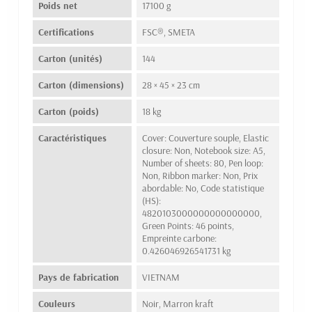
Poids net
17100 g
Certifications
FSC®, SMETA
Carton (unités)
144
Carton (dimensions)
28 × 45 × 23 cm
Carton (poids)
18 kg
Caractéristiques
Cover: Couverture souple, Elastic
closure: Non, Notebook size: A5,
Number of sheets: 80, Pen loop:
Non, Ribbon marker: Non, Prix
abordable: No, Code statistique
(HS):
4820103000000000000000,
Green Points: 46 points,
Empreinte carbone:
0.426046926541731 kg
Pays de fabrication
VIETNAM
Couleurs
Noir, Marron kraft