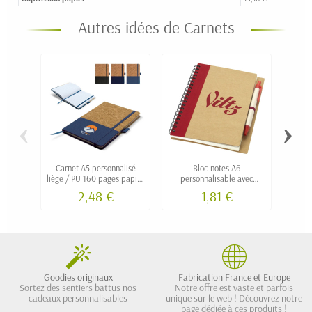
Autres idées de Carnets
‹
›
Carnet A5 personnalisé
Bloc-notes A6
Car
liège / PU 160 pages papier
personnalisable avec
ligné
ligné recyclé TULPA
couverture et papier
2,48 €
1,81 €
recyclés YAME
Goodies originaux
Fabrication France et Europe
Sortez des sentiers battus nos
Notre offre est vaste et parfois
cadeaux personnalisables
unique sur le web ! Découvrez notre
page dédiée à ces produits !