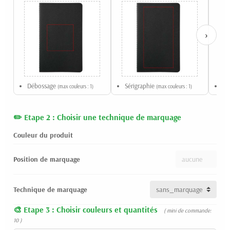
›
Débossage
Sérigraphie
Ga
(max couleurs : 1)
(max couleurs : 1)
Etape 2 : Choisir une technique de marquage
Couleur du produit
Position de marquage
Technique de marquage
Etape 3 : Choisir couleurs et quantités
( mini de commande:
10 )