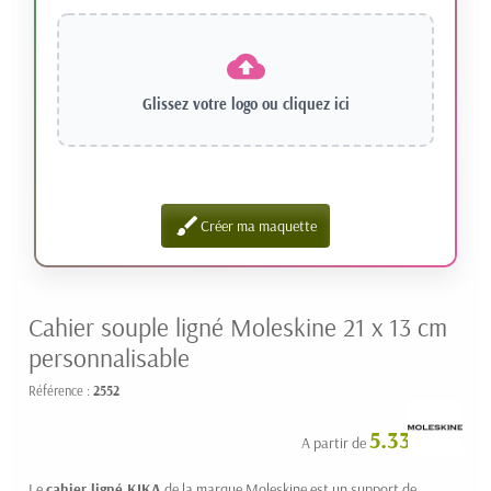
Glissez votre logo ou
cliquez ici
brush
Créer ma maquette
Cahier souple ligné Moleskine 21 x 13 cm
personnalisable
Référence :
2552
5.33 € HT
A partir de
Le
cahier ligné KIKA
de la marque Moleskine est un support de