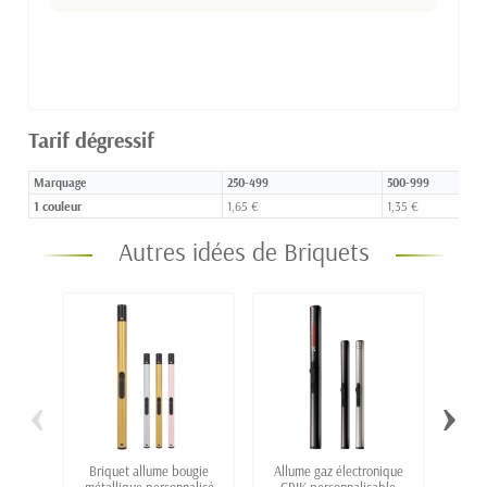
Tarif dégressif
Marquage
250-499
500-999
1 couleur
1,65 €
1,35 €
Autres idées de Briquets
‹
›
Briquet allume bougie
Allume gaz électronique
Briqu
métallique personnalisé
CRIK personnalisable