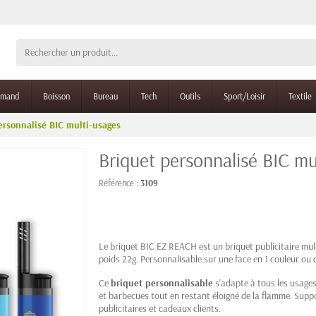
rmand
Boisson
Bureau
Tech
Outils
Sport/Loisir
Textile
ersonnalisé BIC multi-usages
Briquet personnalisé BIC mu
Référence :
3109
Le briquet BIC EZ REACH est un briquet publicitaire mul
poids 22g. Personnalisable sur une face en 1 couleur ou
Ce
briquet personnalisable
s'adapte à tous les usages
et barbecues tout en restant éloigné de la flamme. Su
publicitaires et cadeaux clients.