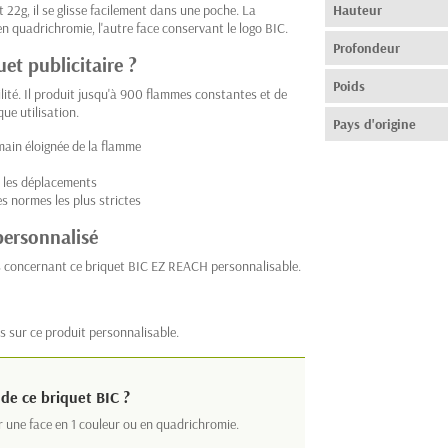
22g, il se glisse facilement dans une poche. La
Hauteur
en quadrichromie, l'autre face conservant le logo BIC.
Profondeur
uet publicitaire ?
Poids
ilité. Il produit jusqu'à 900 flammes constantes et de
ue utilisation.
Pays d'origine
 main éloignée de la flamme
 les déplacements
s normes les plus strictes
personnalisé
s concernant ce briquet BIC EZ REACH personnalisable.
s sur ce produit personnalisable.
de ce briquet BIC ?
r une face en 1 couleur ou en quadrichromie.