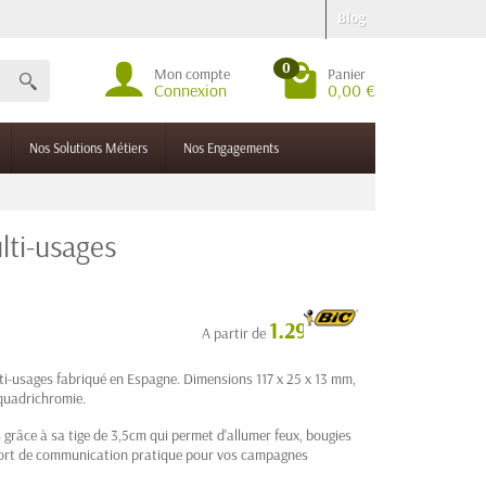
Blog
0
Mon compte
Panier
Connexion
0,00 €
Nos Solutions Métiers
Nos Engagements
lti-usages
1.29 € HT
A partir de
ti-usages fabriqué en Espagne. Dimensions 117 x 25 x 13 mm,
 quadrichromie.
 grâce à sa tige de 3,5cm qui permet d'allumer feux, bougies
pport de communication pratique pour vos campagnes