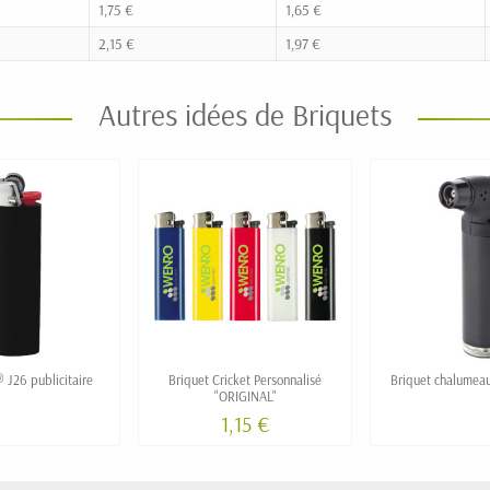
1,75 €
1,65 €
2,15 €
1,97 €
Autres idées de Briquets
 J26 publicitaire
Briquet Cricket Personnalisé
Briquet chalumeau
"ORIGINAL"
1,15 €