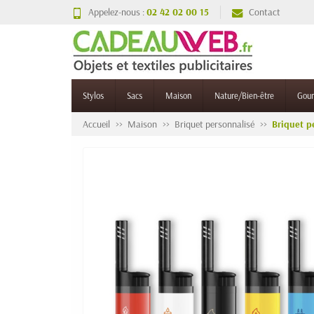
Appelez-nous :
02 42 02 00 15
Contact
Stylos
Sacs
Maison
Nature/Bien-être
Gou
Accueil
Maison
Briquet personnalisé
Briquet p