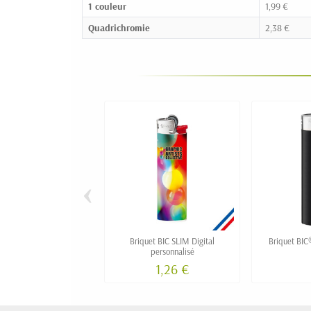
1 couleur
1,99 €
Quadrichromie
2,38 €
‹
Briquet BIC SLIM Digital
Briquet BIC®
personnalisé
1,26 €