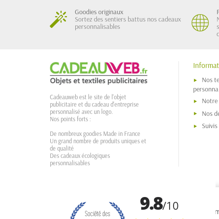
Goodies originaux
Sortez des sentiers battus nos cadeaux
personnalisables
Informat
Nos t
personnal
Cadeauweb est le site de l'objet
Notre
publicitaire et du cadeau d'entreprise
personnalisé avec un logo.
Nos dé
Nos points forts :
Suivi
De nombreux goodies Made in France
Un grand nombre de produits uniques et
de qualité
Des cadeaux écologiques
personnalisables