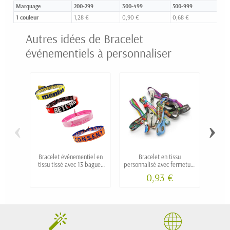
Marquage
200-299
300-499
500-999
10
1 couleur
1,28 €
0,90 €
0,68 €
0,4
Autres idées de Bracelet
événementiels à personnaliser
‹
›
Bracelet événementiel en
Bracelet en tissu
Bracele
tissu tissé avec 13 bagues
personnalisé avec fermeture
au choix
de sécurité
0,93 €