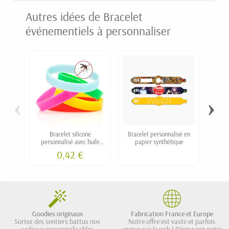
Autres idées de Bracelet
événementiels à personnaliser
‹
›
Bracelet silicone
Bracelet personnalisé en
personnalisé avec huile
papier synthétique
person
anti-moustique
0,42 €
Goodies originaux
Fabrication France et Europe
Sortez des sentiers battus nos
Notre offre est vaste et parfois
cadeaux personnalisables
unique sur le web ! Découvrez notre