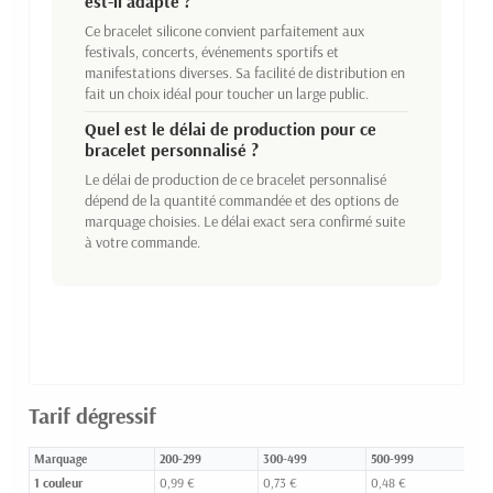
est-il adapté ?
Ce bracelet silicone convient parfaitement aux
festivals, concerts, événements sportifs et
manifestations diverses. Sa facilité de distribution en
fait un choix idéal pour toucher un large public.
Quel est le délai de production pour ce
bracelet personnalisé ?
Le délai de production de ce bracelet personnalisé
dépend de la quantité commandée et des options de
marquage choisies. Le délai exact sera confirmé suite
à votre commande.
Tarif dégressif
Marquage
200-299
300-499
500-999
10
1 couleur
0,99 €
0,73 €
0,48 €
0,