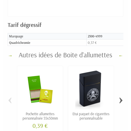
Tarif dégressif
Marquage
2500-4999
Quadrichromie
0,37 €
Autres idées de Boite d'allumettes
‹
›
Pochette allumettes
Etui paquet de cigarettes
Poch
personnalisée 55x50mm
personnalisable
carton
0,39 €