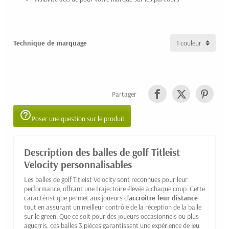
Technique de marquage
Partager
help_outline
Poser une question sur le produit
Description des balles de golf Titleist
Velocity personnalisables
Les balles de golf Titleist Velocity sont reconnues pour leur
performance, offrant une trajectoire élevée à chaque coup. Cette
caractéristique permet aux joueurs d'
accroître leur distance
tout en assurant un meilleur contrôle de la réception de la balle
sur le green. Que ce soit pour des joueurs occasionnels ou plus
aguerris, ces balles 3 pièces garantissent une expérience de jeu