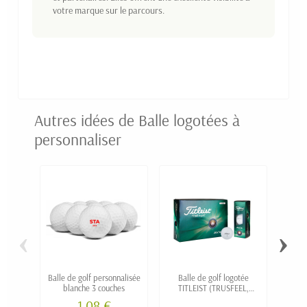
votre marque sur le parcours.
Autres idées de Balle logotées à
personnaliser
‹
›
Balle de golf personnalisée
Balle de golf logotée
Boite
blanche 3 couches
TITLEIST (TRUSFEEL,
tees 
VELOCITY, AVX, TOUR SOFT,
1,08 €