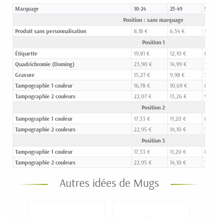
Marquage
10-24
25-49
50-99
Position : sans marquage
Produit sans personnalisation
8,18 €
6,34 €
5,68 
Position 1
Étiquette
19,81 €
12,10 €
8,92 
Quadrichromie (Doming)
23,90 €
14,99 €
10,72
Gravure
15,27 €
9,98 €
7,65 
Tampographie 1 couleur
16,78 €
10,69 €
8,18 
Tampographie 2 couleurs
22,07 €
13,26 €
9,59 
Position 2
Tampographie 1 couleur
17,33 €
11,20 €
8,56 
Tampographie 2 couleurs
22,95 €
14,10 €
10,25
Position 3
Tampographie 1 couleur
17,33 €
11,20 €
8,56 
Tampographie 2 couleurs
22,95 €
14,10 €
10,25
Autres idées de Mugs