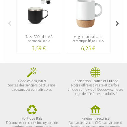
‹
›
Tasse 300 ml LIMA
Mug personnalisable
Mug e
personnalisable
céramique liège LUKA
"AMI"
3,59 €
6,25 €
Goodies originaux
Fabrication France et Europe
Sortez des sentiers battus nos
Notre offre est vaste et parfois
cadeaux personnalisables
unique sur le web ! Découvrez notre
page dédiée à ces produits !
Politique RSE
Paiement sécurisé
Découvrez un choix incroyable de
Par carte avec le CIC, par virement
produits écoresponsables
bancaire, ou avec notre compte