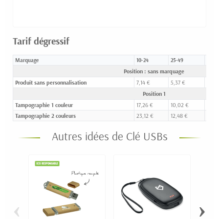
Tarif dégressif
Marquage
10-24
25-49
50-9
Position : sans marquage
Produit sans personnalisation
7,14 €
5,37 €
4,73 
Position 1
Tampographie 1 couleur
17,26 €
10,02 €
7,45 
Tampographie 2 couleurs
23,12 €
12,48 €
8,80
Autres idées de Clé USBs
‹
›