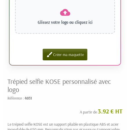
Glissez votre logo ou
cliquez ici
brush
Créer ma maquette
Trépied selfie KOSE personnalisé avec
logo
Référence :
4031
3.92 € HT
A partir de
Le trépied selfie KOSE est un support pliable en plastique ABS et acier
inoxydable de 650 mm. Personnalisation par gravure ou tampographie