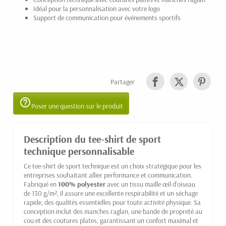
Idéal pour la personnalisation avec votre logo
Support de communication pour événements sportifs
Partager
help_outline
Poser une question sur le produit
Description du tee-shirt de sport
technique personnalisable
Ce tee-shirt de sport technique est un choix stratégique pour les
entreprises souhaitant allier performance et communication.
Fabriqué en
100% polyester
avec un tissu maille œil d'oiseau
de 130 g/m², il assure une excellente respirabilité et un séchage
rapide, des qualités essentielles pour toute activité physique. Sa
conception inclut des manches raglan, une bande de propreté au
cou et des coutures plates, garantissant un confort maximal et