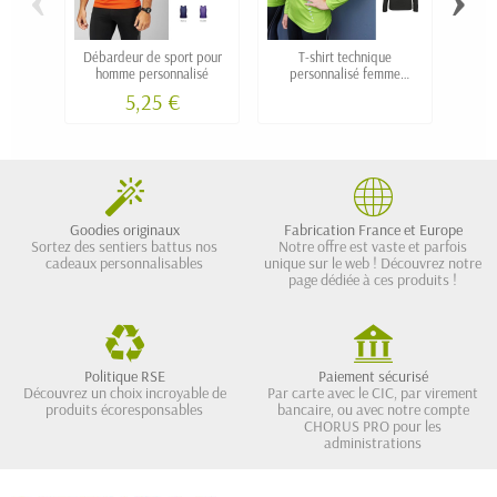
Débardeur de sport pour
T-shirt technique
P
homme personnalisé
personnalisé femme
pers
manche longue 1/4 zip
5,25 €
Goodies originaux
Fabrication France et Europe
Sortez des sentiers battus nos
Notre offre est vaste et parfois
cadeaux personnalisables
unique sur le web ! Découvrez notre
page dédiée à ces produits !
Politique RSE
Paiement sécurisé
Découvrez un choix incroyable de
Par carte avec le CIC, par virement
produits écoresponsables
bancaire, ou avec notre compte
CHORUS PRO pour les
administrations