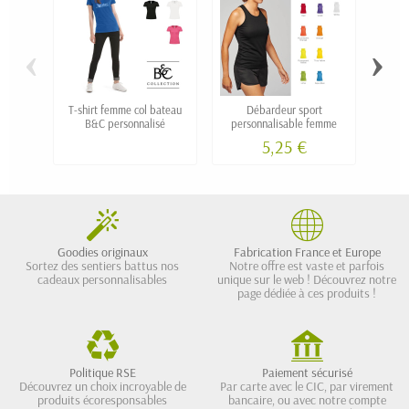
‹
›
T-shirt femme col bateau
Débardeur sport
Tee-
B&C personnalisé
personnalisable femme
5,25 €
Goodies originaux
Fabrication France et Europe
Sortez des sentiers battus nos
Notre offre est vaste et parfois
cadeaux personnalisables
unique sur le web ! Découvrez notre
page dédiée à ces produits !
Politique RSE
Paiement sécurisé
Découvrez un choix incroyable de
Par carte avec le CIC, par virement
produits écoresponsables
bancaire, ou avec notre compte