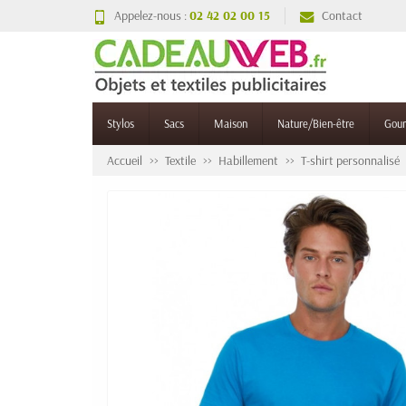
Appelez-nous :
02 42 02 00 15
Contact
Stylos
Sacs
Maison
Nature/Bien-être
Gou
Accueil
Textile
Habillement
T-shirt personnalisé