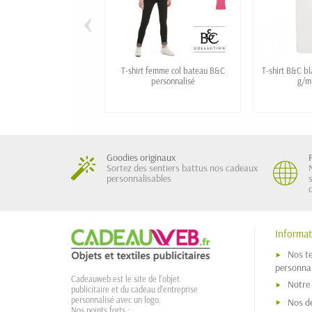
‹
T-shirt femme col bateau B&C
T-shirt B&C bl
personnalisé
g/m
Goodies originaux
Sortez des sentiers battus nos cadeaux
personnalisables
Informat
Nos t
personnal
Cadeauweb est le site de l'objet
Notre
publicitaire et du cadeau d'entreprise
personnalisé avec un logo.
Nos dé
Nos points forts :