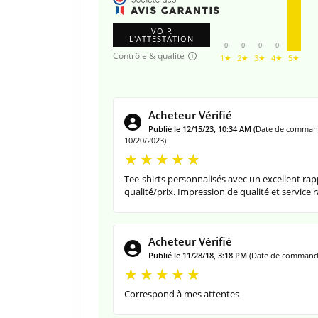
VOIR
L'ATTESTATION
0
0
0
0
Contrôle & qualité
1★
2★
3★
4★
5★
Acheteur Vérifié
Publié le 12/15/23, 10:34 AM
(Date de comman
10/20/2023)
Tee-shirts personnalisés avec un excellent ra
qualité/prix. Impression de qualité et service r
Acheteur Vérifié
Publié le 11/28/18, 3:18 PM
(Date de commande
Correspond à mes attentes