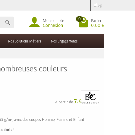
Blog
0
Mon compte
Panier
Connexion
0,00 €
Nos Solutions Métiers
Nos Engagements
- nombreuses couleurs
7.49 € HT
A partir de
145 g/m², avec des coupes Homme, Femme et Enfant.
 coloris
!