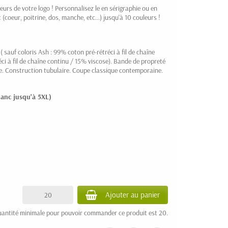
eurs de votre logo ! Personnalisez le en sérigraphie ou en
 (coeur, poitrine, dos, manche, etc...) jusqu'à 10 couleurs !
( sauf coloris Ash : 99% coton pré-rétréci à fil de chaîne
ci à fil de chaîne continu / 15%
viscose
). Bande de propreté
. Construction tubulaire. Coupe classique contemporaine.
lanc jusqu'à 5XL)
Ajouter au panier
uantité minimale pour pouvoir commander ce produit est 20.