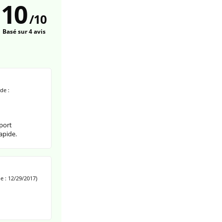
10
/
10
Basé sur 4 avis
de :
pport
apide.
 : 12/29/2017)