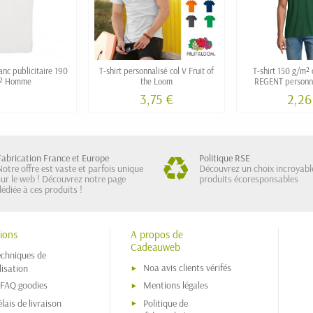
anc publicitaire 190
T-shirt personnalisé col V Fruit of
T-shirt 150 g/m² 
² Homme
the Loom
REGENT personna
couleu
3,75 €
2,26
Fabrication France et Europe
Politique RSE
Notre offre est vaste et parfois unique
Découvrez un choix incroyabl
sur le web ! Découvrez notre page
produits écoresponsables
dédiée à ces produits !
ions
A propos de
Cadeauweb
echniques de
Noa avis clients vérifés
isation
 FAQ goodies
Mentions légales
lais de livraison
Politique de