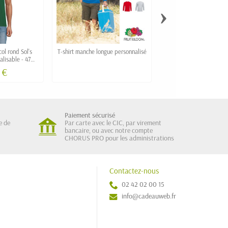
›
col rond Sol's
T-shirt manche longue personnalisé
T-shirt publicitaire h
lisable - 47
g/m² Fruit of the 
rs
 €
Paiement sécurisé
e de
Par carte avec le CIC, par virement
bancaire, ou avec notre compte
CHORUS PRO pour les administrations
Contactez-nous
02 42 02 00 15
info@cadeauweb.fr