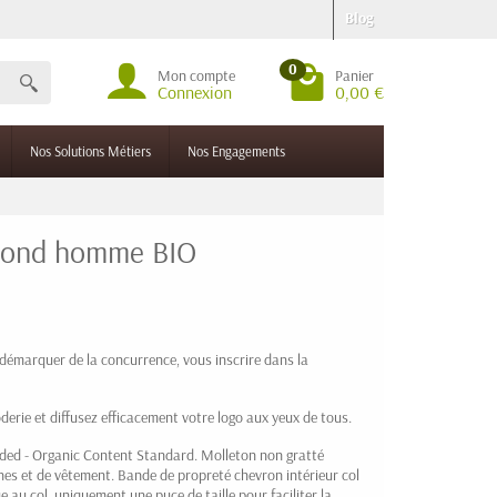
Blog
0
Mon compte
Panier
Connexion
0,00 €
Nos Solutions Métiers
Nos Engagements
l rond homme BIO
émarquer de la concurrence, vous inscrire dans la
derie et diffusez efficacement votre logo aux yeux de tous.
nded - Organic Content Standard. Molleton non gratté
es et de vêtement. Bande de propreté chevron intérieur col
e au col, uniquement une puce de taille pour faciliter la