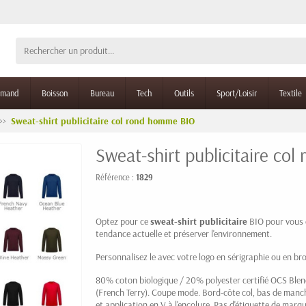
rmand
Boisson
Bureau
Tech
Outils
Sport/Loisir
Textile
Sweat-shirt publicitaire col rond homme BIO
Sweat-shirt publicitaire co
Référence :
1829
Optez pour ce
sweat-shirt publicitaire
BIO pour vous d
tendance actuelle et préserver l'environnement.
Personnalisez le avec votre logo en sérigraphie ou en bro
80% coton biologique / 20%
polyester
certifié OCS Ble
(French Terry). Coupe mode. Bord-
côte
col, bas de manch
et application en V à l'encolure. Pas d'étiquette de marqu