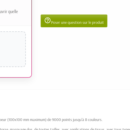
uvrir quelle
help_outline
Poser une question sur le produit
oeur (100x100 mm maximum) de 9000 points jusqu'à 8 couleurs.
rse, marquage dos, de toutes tailles, avec applications de tissus, avec tous types d