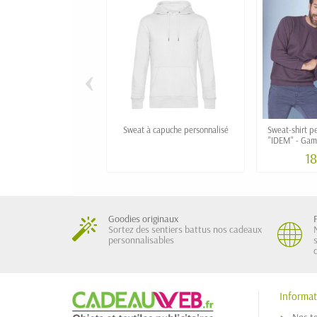
‹
Sweat à capuche personnalisé
Sweat-shirt pe
"IDEM" - Gam
18
Goodies originaux
Sortez des sentiers battus nos cadeaux
personnalisables
Informat