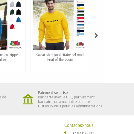
›
me col zippé
Sweat-shirt publicitaire col rond
Sweat-shirt bicolore à capuche
lisé
Fruit of the Loom
personnalisé
Paiement sécurisé
e de
Par carte avec le CIC, par virement
bancaire, ou avec notre compte
CHORUS PRO pour les administrations
Contactez-nous
02 42 02 00 15