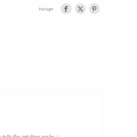
Partager
e fils (fluo, métallique, non-feu...)