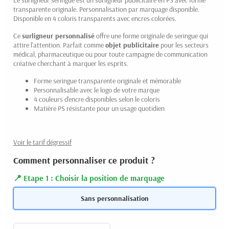
Le surligneur seringue est un surligneur publicitaire en PS avec forme
transparente originale. Personnalisation par marquage disponible.
Disponible en 4 coloris transparents avec encres colorées.
Ce
surligneur personnalisé
offre une forme originale de seringue qui
attire l'attention. Parfait comme
objet publicitaire
pour les secteurs
(1 avis)
médical, pharmaceutique ou pour toute campagne de communication
créative cherchant à marquer les esprits.
Forme seringue transparente originale et mémorable
Personnalisable avec le logo de votre marque
4 couleurs d'encre disponibles selon le coloris
Matière PS résistante pour un usage quotidien
Voir le tarif dégressif
Comment personnaliser ce produit ?
Etape 1 : Choisir la position de marquage
Sans personnalisation