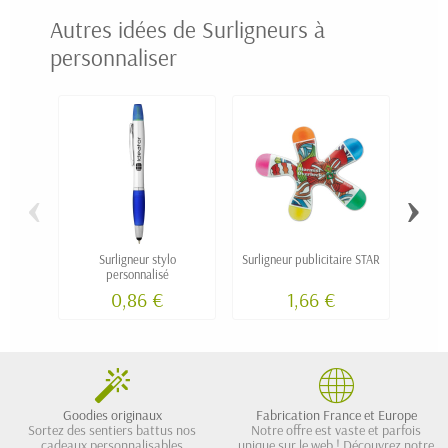
Autres idées de Surligneurs à
personnaliser
‹
›
Surligneur stylo
Surligneur publicitaire STAR
S
personnalisé
0,86 €
1,66 €
Goodies originaux
Fabrication France et Europe
Sortez des sentiers battus nos
Notre offre est vaste et parfois
cadeaux personnalisables
unique sur le web ! Découvrez notre