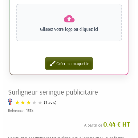
Glissez votre logo ou
cliquez ici
brush
Créer ma maquette
Surligneur seringue publicitaire
Référence :
1378
0.44 € HT
A partir de