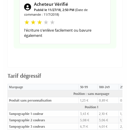
Acheteur Vérifié
Publié le 11/27/18, 2:50 PM
(Date de
commande : 11/7/2018)
l'écriture s'enlève facilement ou bavure
également
Tarif dégressif
Marquage
50-99
100-249
250-49
Position : sans marquage
Produit sans personnalisation
1,23 €
0,89 €
0,63 €
Position 1
Tampographie 1 couleur
3,43 €
2,10 €
1,23 €
Tampographie 2 couleurs
5,08 €
3,06 €
1,76 €
Tampographie 3 couleurs
6,71 €
4,01 €
2,25 €