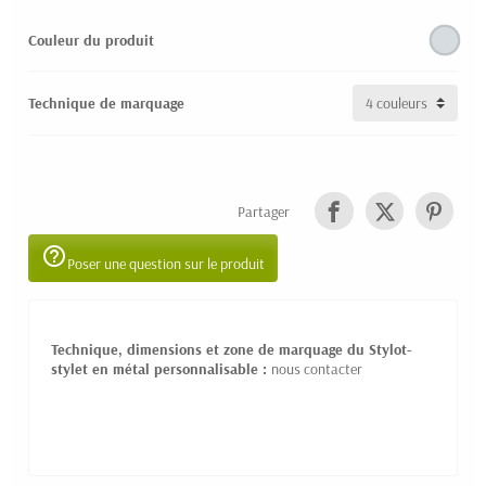
Couleur du produit
Technique de marquage
Partager
help_outline
Poser une question sur le produit
Technique, dimensions et zone de marquage du Stylot-
stylet en métal personnalisable :
nous contacter