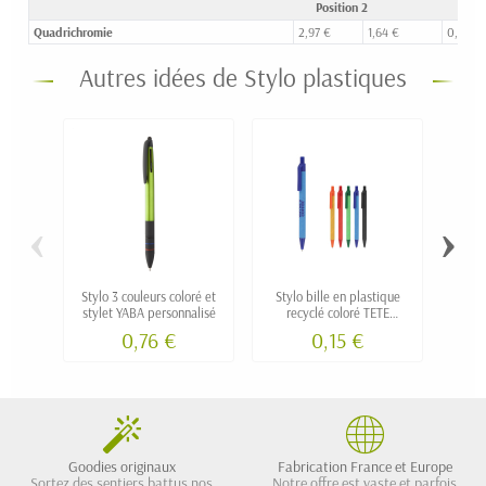
Position 2
Quadrichromie
2,97 €
1,64 €
0,85 €
Autres idées de Stylo plastiques
‹
›
Stylo 3 couleurs coloré et
Stylo bille en plastique
Stylo 
stylet YABA personnalisé
recyclé coloré TETE
personnalisé
0,76 €
0,15 €
Goodies originaux
Fabrication France et Europe
Sortez des sentiers battus nos
Notre offre est vaste et parfois