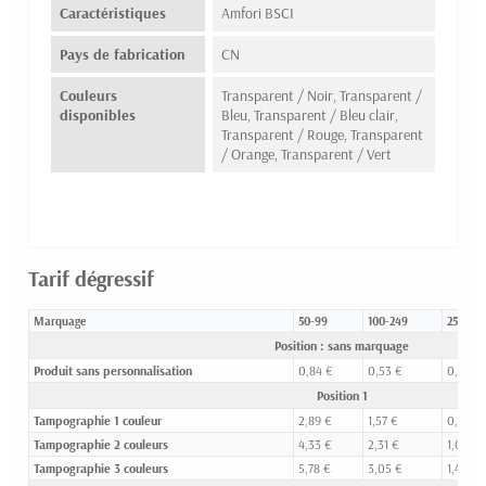
Caractéristiques
Amfori BSCI
Pays de fabrication
CN
Couleurs
Transparent / Noir, Transparent /
disponibles
Bleu, Transparent / Bleu clair,
Transparent / Rouge, Transparent
/ Orange, Transparent / Vert
Tarif dégressif
Marquage
50-99
100-249
250-49
Position : sans marquage
Produit sans personnalisation
0,84 €
0,53 €
0,31 €
Position 1
Tampographie 1 couleur
2,89 €
1,57 €
0,76 €
Tampographie 2 couleurs
4,33 €
2,31 €
1,09 €
Tampographie 3 couleurs
5,78 €
3,05 €
1,43 €