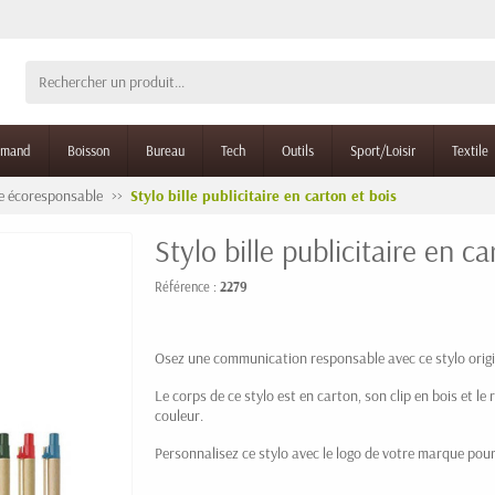
rmand
Boisson
Bureau
Tech
Outils
Sport/Loisir
Textile
re écoresponsable
Stylo bille publicitaire en carton et bois
Stylo bille publicitaire en ca
Référence :
2279
Osez une communication responsable avec ce stylo origi
Le corps de ce stylo est en carton, son clip en bois et le
couleur.
Personnalisez ce stylo avec le logo de votre marque pour 