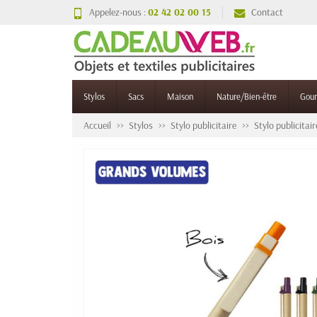
Appelez-nous :
02 42 02 00 15
Contact
Stylos
Sacs
Maison
Nature/Bien-être
Gou
Accueil
Stylos
Stylo publicitaire
Stylo publicitai