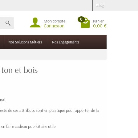
Blog
0
Mon compte
Panier
Connexion
0,00 €
Nos Solutions Métiers
Nos Engagements
rton et bois
nal.
 reste de ses attributs sont en plastique pour apporter de la
en faire cadeau publicitaire utile.