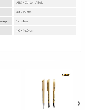
ABS / Carton / Bois
40 x 15 mm
quage
1 couleur
1,0 x 14,0 cm
›