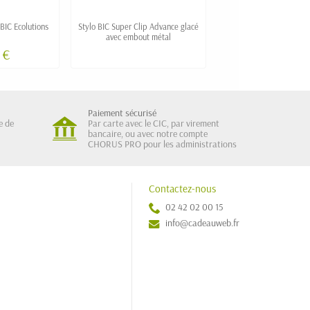
 BIC Ecolutions
Stylo BIC Super Clip Advance glacé
Stylo-bille 4 couleurs en
avec embout métal
personnalisabl
 €
0,38 €
Paiement sécurisé
e de
Par carte avec le CIC, par virement
bancaire, ou avec notre compte
CHORUS PRO pour les administrations
Contactez-nous
02 42 02 00 15
info@cadeauweb.fr