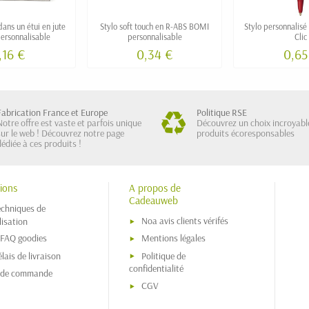
 dans un étui en jute
Stylo soft touch en R-ABS BOMI
Stylo personnalisé
personnalisable
personnalisable
Clic
,16 €
0,34 €
0,65
Fabrication France et Europe
Politique RSE
Notre offre est vaste et parfois unique
Découvrez un choix incroyabl
sur le web ! Découvrez notre page
produits écoresponsables
dédiée à ces produits !
ions
A propos de
Cadeauweb
echniques de
Noa avis clients vérifés
isation
 FAQ goodies
Mentions légales
lais de livraison
Politique de
confidentialité
s de commande
CGV