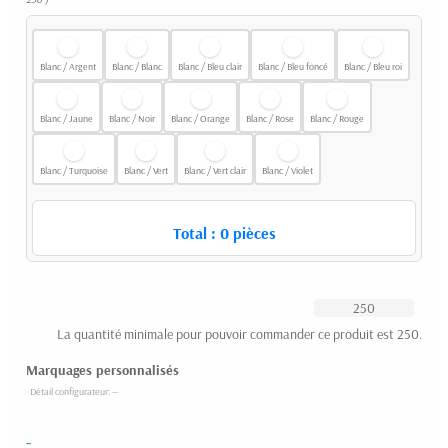
Blanc / Argent
Blanc / Blanc
Blanc / Bleu clair
Blanc / Bleu foncé
Blanc / Bleu roi
Blanc / Jaune
Blanc / Noir
Blanc / Orange
Blanc / Rose
Blanc / Rouge
Blanc / Turquoise
Blanc / Vert
Blanc / Vert clair
Blanc / Violet
Total :
0
pièces
La quantité minimale pour pouvoir commander ce produit est 250.
Marquages personnalisés
-