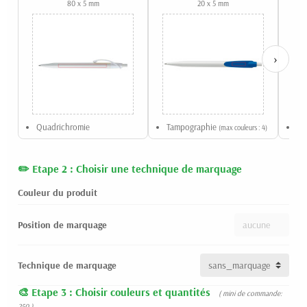
80 x 5 mm
20 x 5 mm
›
Quadrichromie
Tampographie
Sé
(max couleurs : 4)
Etape 2 : Choisir une technique de marquage
Couleur du produit
Position de marquage
Technique de marquage
Etape 3 : Choisir couleurs et quantités
( mini de commande:
250 )