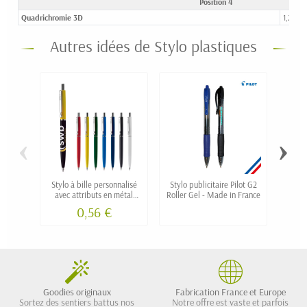
Position 4
Quadrichromie 3D
1,24 €
Autres idées de Stylo plastiques
‹
›
Stylo à bille personnalisé
Stylo publicitaire Pilot G2
Styl
avec attributs en métal
Roller Gel - Made in France
re
GEGA
0,56 €
Goodies originaux
Fabrication France et Europe
Sortez des sentiers battus nos
Notre offre est vaste et parfois