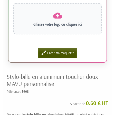
Glissez votre logo ou
cliquez ici
brush
Créer ma maquette
Stylo-bille en aluminium toucher doux
MAVU personnalisé
Référence :
3968
0.60 € HT
A partir de
Découvrez le
stylo-bille en aluminium MAVU
, un objet publicitaire