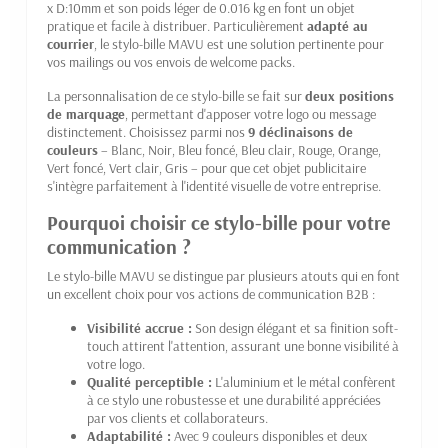
x D:10mm et son poids léger de 0.016 kg en font un objet
pratique et facile à distribuer. Particulièrement
adapté au
courrier
, le stylo-bille MAVU est une solution pertinente pour
vos mailings ou vos envois de welcome packs.
La personnalisation de ce stylo-bille se fait sur
deux positions
de marquage
, permettant d'apposer votre logo ou message
distinctement. Choisissez parmi nos
9 déclinaisons de
couleurs
– Blanc, Noir, Bleu foncé, Bleu clair, Rouge, Orange,
Vert foncé, Vert clair, Gris – pour que cet objet publicitaire
s'intègre parfaitement à l'identité visuelle de votre entreprise.
Pourquoi choisir ce stylo-bille pour votre
communication ?
Le stylo-bille MAVU se distingue par plusieurs atouts qui en font
un excellent choix pour vos actions de communication B2B :
Visibilité accrue :
Son design élégant et sa finition soft-
touch attirent l'attention, assurant une bonne visibilité à
votre logo.
Qualité perceptible :
L'aluminium et le métal confèrent
à ce stylo une robustesse et une durabilité appréciées
par vos clients et collaborateurs.
Adaptabilité :
Avec 9 couleurs disponibles et deux