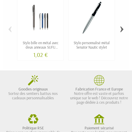
‹
›
Stylo bille en métal avec
Stylo personnalisé métal
S
deux anneaux SUFU
Senator Nautic stylet
p
personnalisé
1,02 €
Goodies originaux
Fabrication France et Europe
Sortez des sentiers battus nos
Notre offre est vaste et parfois
cadeaux personnalisables
unique sur le web ! Découvrez notre
page dédiée à ces produits !
Politique RSE
Paiement sécurisé