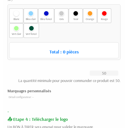
Blanc
Bleu clair
Bleu foncé
Gris
Noir
Orange
Rouge
Vert clair
Vert foncé
Total :
0
pièces
La quantité minimale pour pouvoir commander ce produit est 50.
Marquages personnalisés
-
Etape 4 : Télécharger le logo
Un BON À TIRER sera envoyé pour valider le marquage