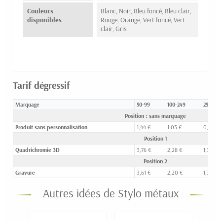
Couleurs
Blanc, Noir, Bleu foncé, Bleu clair,
disponibles
Rouge, Orange, Vert foncé, Vert
clair, Gris
Tarif dégressif
Marquage
50-99
100-249
250-49
Position : sans marquage
Produit sans personnalisation
1,44 €
1,03 €
0,78 €
Position 1
Quadrichromie 3D
3,76 €
2,28 €
1,39 €
Position 2
Gravure
3,61 €
2,20 €
1,36 €
Autres idées de Stylo métaux