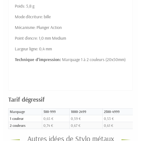
Poids: 5,8 g
Mode d'écriture: bille
Mécanisme: Plunger Action
Point d'encre: 1,0 mm Medium
Largeur ligne: 0,4 mm
Technique d'impression:
Marquage 1 à 2 couleurs (20x50mm)
Tarif dégressif
Marquage
500-999
1000-2499
2500-4999
5
1 couleur
0,65 €
0,59 €
0,53 €
0,
2 couleurs
0,74 €
0,67 €
0,61 €
0,
Autres idées de Stylo métaux