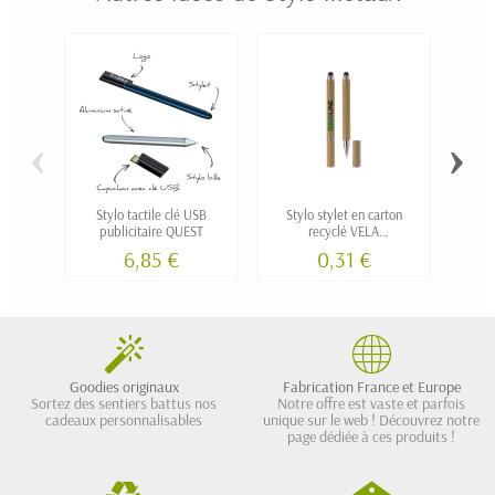
‹
›
Stylo tactile clé USB
Stylo stylet en carton
Sty
publicitaire QUEST
recyclé VELA
Z
personnalisable
6,85 €
0,31 €
Goodies originaux
Fabrication France et Europe
Sortez des sentiers battus nos
Notre offre est vaste et parfois
cadeaux personnalisables
unique sur le web ! Découvrez notre
page dédiée à ces produits !