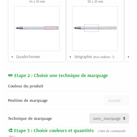
44 x 10 mm
50 x 25 mm
Quadrichromie
Sérigraphie
Ta
(max couleurs : 1)
Etape 2 : Choisir une technique de marquage
Couleur du produit
Position de marquage
Technique de marquage
Etape 3 : Choisir couleurs et quantités
( mini de commande:
250 )