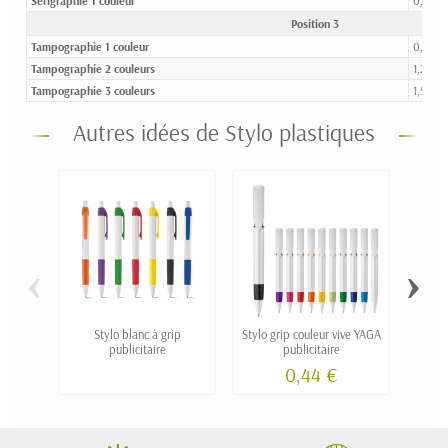
Sérigraphie 1 couleur
0,87 €
Position 3
Tampographie 1 couleur
0,87 €
Tampographie 2 couleurs
1,22 €
Tampographie 3 couleurs
1,56 €
Autres idées de Stylo plastiques
‹
›
Stylo blanc à grip
Stylo grip couleur vive YAGA
St
publicitaire
publicitaire
0,44 €