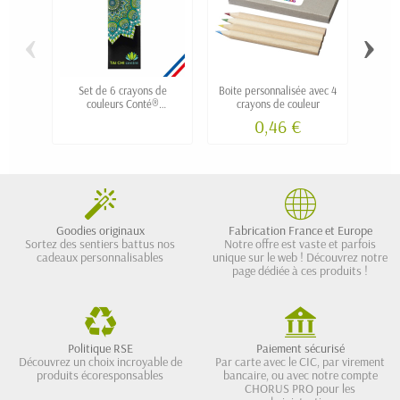
‹
›
Set de 6 crayons de
Boite personnalisée avec 4
Set d
couleurs Conté®
crayons de couleur
L
personnalisé
0,46 €
Goodies originaux
Fabrication France et Europe
Sortez des sentiers battus nos
Notre offre est vaste et parfois
cadeaux personnalisables
unique sur le web ! Découvrez notre
page dédiée à ces produits !
Politique RSE
Paiement sécurisé
Découvrez un choix incroyable de
Par carte avec le CIC, par virement
produits écoresponsables
bancaire, ou avec notre compte
CHORUS PRO pour les