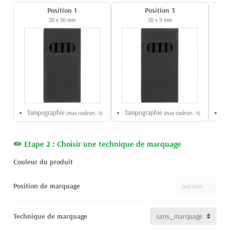
Position 1
Position 3
30 x 50 mm
30 x 9 mm
Tampographie
Tampographie
Ta
(max couleurs : 4)
(max couleurs : 4)
Etape 2 : Choisir une technique de marquage
Couleur du produit
Position de marquage
Technique de marquage