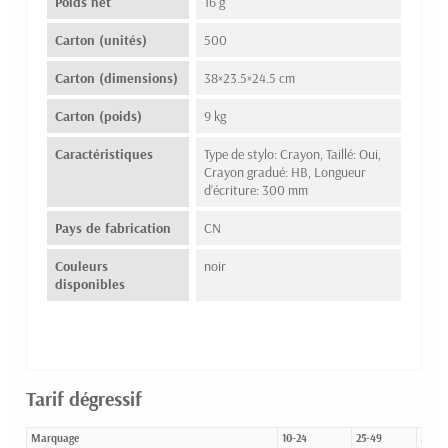
Poids net
16 g
Carton (unités)
500
Carton (dimensions)
38×23.5×24.5 cm
Carton (poids)
9 kg
Caractéristiques
Type de stylo: Crayon, Taillé: Oui,
Crayon gradué: HB, Longueur
d’écriture: 300 mm
Pays de fabrication
CN
Couleurs
noir
disponibles
Tarif dégressif
Marquage
10-24
25-49
50-99