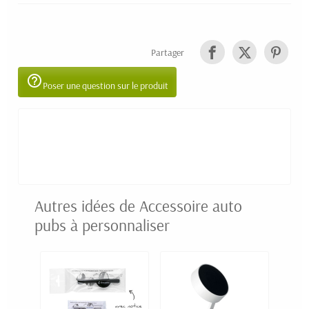
Partager
help_outline
Poser une question sur le produit
Autres idées de Accessoire auto
pubs à personnaliser