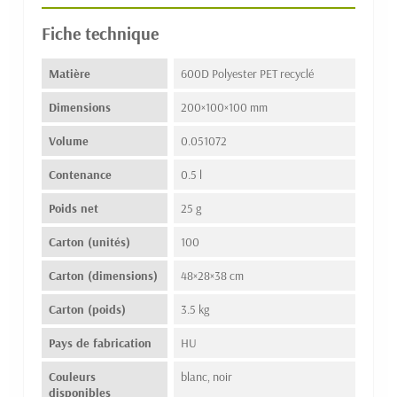
Fiche technique
Matière
600D Polyester PET recyclé
Dimensions
200×100×100 mm
Volume
0.051072
Contenance
0.5 l
Poids net
25 g
Carton (unités)
100
Carton (dimensions)
48×28×38 cm
Carton (poids)
3.5 kg
Pays de fabrication
HU
Couleurs
blanc, noir
disponibles