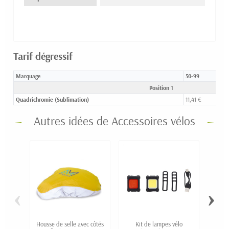
Tarif dégressif
Marquage
50-99
Position 1
Quadrichromie (Sublimation)
11,41 €
Autres idées de Accessoires vélos
‹
›
Housse de selle avec côtés
Kit de lampes vélo
Lam