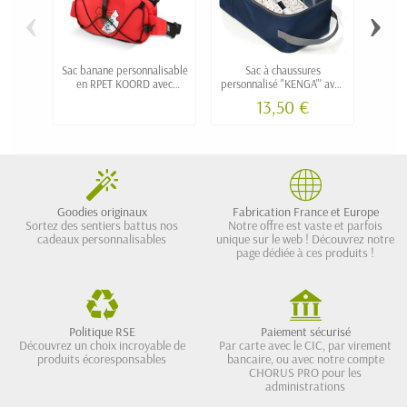
‹
›
Sac banane personnalisable
Sac à chaussures
Sac ba
en RPET KOORD avec
personnalisé "KENGA"' avec
mati
cordon
système d'aération
13,50 €
Goodies originaux
Fabrication France et Europe
Sortez des sentiers battus nos
Notre offre est vaste et parfois
cadeaux personnalisables
unique sur le web ! Découvrez notre
page dédiée à ces produits !
Politique RSE
Paiement sécurisé
Découvrez un choix incroyable de
Par carte avec le CIC, par virement
produits écoresponsables
bancaire, ou avec notre compte
CHORUS PRO pour les
administrations