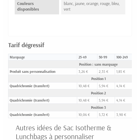
Couleurs
blanc, jaune, orange, rouge, bleu,
disponibles
vert
Tarif dégressif
Marquage
25-49
50-99
100-249
25
Position : sans marquage
Produit sans personnalisation
3,26 €
2,35 €
1,85 €
1,
Position 1
Quadrichromie (transfert)
10,48 €
5,94 €
4,14 €
3,
Position 2
Quadrichromie (transfert)
10,48 €
5,94 €
4,14 €
3,
Position 3
Quadrichromie (transfert)
10,06 €
5,72 €
3,90 €
3,
Autres idées de Sac Isotherme &
Lunchbags à personnaliser