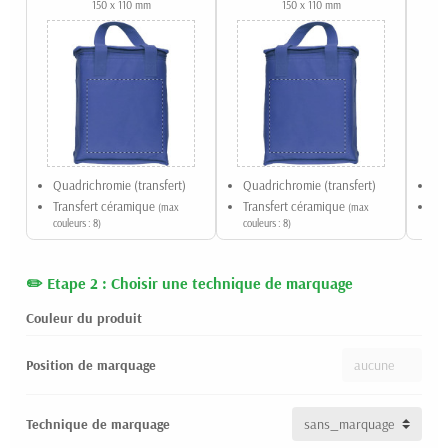
150 x 110 mm
150 x 110 mm
Quadrichromie (transfert)
Quadrichromie (transfert)
Qu
Transfert céramique
Transfert céramique
Tr
(max
(max
couleurs : 8)
couleurs : 8)
coul
Etape 2 : Choisir une technique de marquage
Couleur du produit
Position de marquage
Technique de marquage