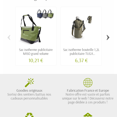
‹
›
Sac isotherme publicitaire
Sac isotherme bouteille 1,2L
Sac à
MISO grand volume
publicitaire TUGA
t
personnalisée
10,21 €
6,37 €
Goodies originaux
Fabrication France et Europe
Sortez des sentiers battus nos
Notre offre est vaste et parfois
cadeaux personnalisables
unique sur le web ! Découvrez notre
page dédiée à ces produits !