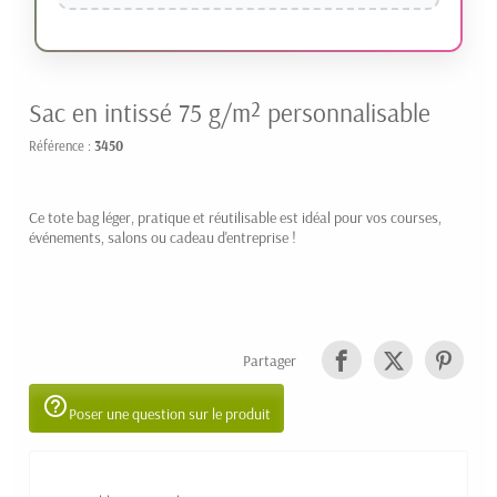
Sac en intissé 75 g/m² personnalisable
Référence :
3450
Ce tote bag léger, pratique et réutilisable est idéal pour vos courses,
événements, salons ou cadeau d'entreprise !
Partager
help_outline
Poser une question sur le produit