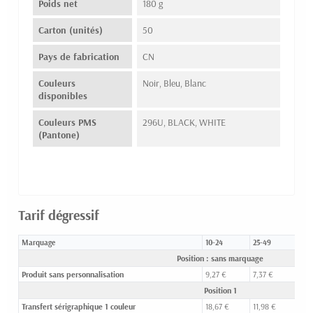
Poids net
180 g
Carton (unités)
50
Pays de fabrication
CN
Couleurs
Noir, Bleu, Blanc
disponibles
Couleurs PMS
296U, BLACK, WHITE
(Pantone)
Tarif dégressif
Marquage
10-24
25-49
50-
Position : sans marquage
Produit sans personnalisation
9,27 €
7,37 €
6,67
Position 1
Transfert sérigraphique 1 couleur
18,67 €
11,98 €
9,5