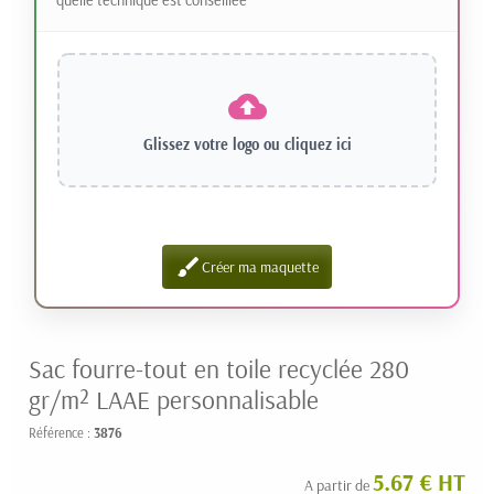
Glissez votre logo ou
cliquez ici
brush
Créer ma maquette
Sac fourre-tout en toile recyclée 280
gr/m² LAAE personnalisable
Référence :
3876
5.67 € HT
A partir de