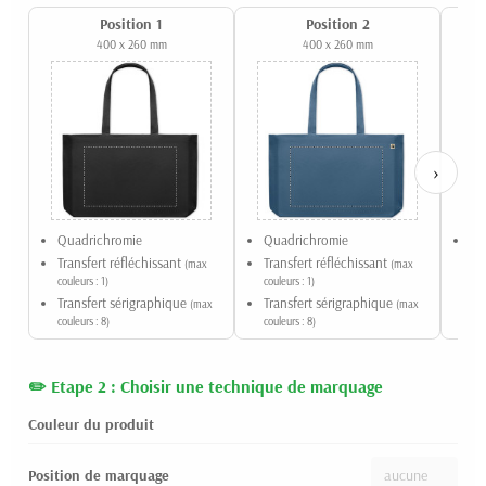
Position 1
Position 2
400 x 260 mm
400 x 260 mm
›
Quadrichromie
Quadrichromie
Br
Transfert réfléchissant
Transfert réfléchissant
(max
(max
couleurs : 1)
couleurs : 1)
Transfert sérigraphique
Transfert sérigraphique
(max
(max
couleurs : 8)
couleurs : 8)
Etape 2 : Choisir une technique de marquage
Couleur du produit
Position de marquage