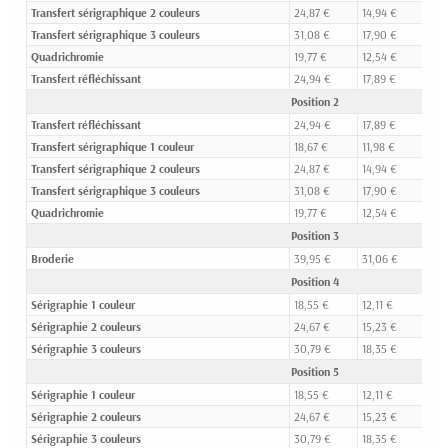
Transfert sérigraphique 2 couleurs
24,87 €
14,94 €
11,3
Transfert sérigraphique 3 couleurs
31,08 €
17,90 €
13,0
Quadrichromie
19,77 €
12,54 €
10,
Transfert réfléchissant
24,94 €
17,89 €
14,6
Position 2
Transfert réfléchissant
24,94 €
17,89 €
14,6
Transfert sérigraphique 1 couleur
18,67 €
11,98 €
9,5
Transfert sérigraphique 2 couleurs
24,87 €
14,94 €
11,3
Transfert sérigraphique 3 couleurs
31,08 €
17,90 €
13,0
Quadrichromie
19,77 €
12,54 €
10,
Position 3
Broderie
39,95 €
31,06 €
27,6
Position 4
Sérigraphie 1 couleur
18,55 €
12,11 €
9,5
Sérigraphie 2 couleurs
24,67 €
15,23 €
11,4
Sérigraphie 3 couleurs
30,79 €
18,35 €
13,3
Position 5
Sérigraphie 1 couleur
18,55 €
12,11 €
9,5
Sérigraphie 2 couleurs
24,67 €
15,23 €
11,4
Sérigraphie 3 couleurs
30,79 €
18,35 €
13,3