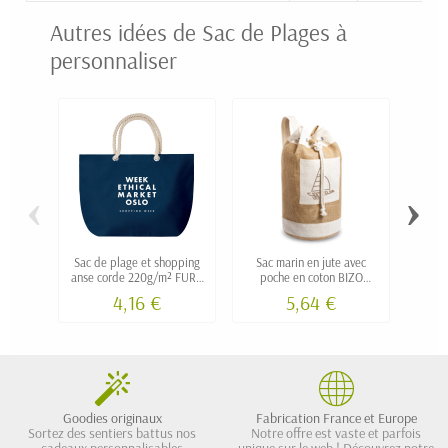
Autres idées de Sac de Plages à
personnaliser
‹
›
Sac de plage et shopping
Sac marin en jute avec
Sac
anse corde 220g/m² FURU
poche en coton BIZO
pe
personnalisable
personnalisable
tend
4,16 €
5,64 €
Goodies originaux
Fabrication France et Europe
Sortez des sentiers battus nos
Notre offre est vaste et parfois
cadeaux personnalisables
unique sur le web ! Découvrez notre