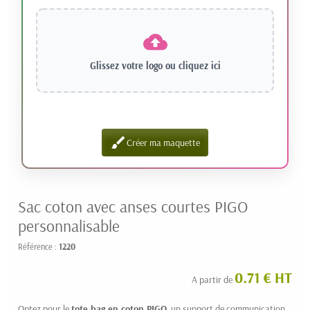
Glissez votre logo ou
cliquez ici
brush
Créer ma maquette
Sac coton avec anses courtes PIGO
personnalisable
Référence :
1220
0.71 € HT
A partir de
Optez pour le
tote bag en coton PIGO
, un support de communication