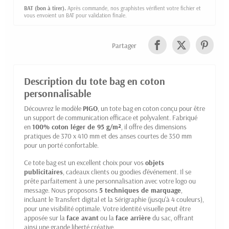
BAT (bon à tirer).
Après commande, nos graphistes vérifient votre fichier et
vous envoient un BAT pour validation finale.
Partager
Description du tote bag en coton
personnalisable
Découvrez le modèle
PIGO
, un tote bag en coton conçu pour être
un support de communication efficace et polyvalent. Fabriqué
en
100% coton léger de 95 g/m²
, il offre des dimensions
pratiques de 370 x 410 mm et des anses courtes de 350 mm
pour un porté confortable.
Ce tote bag est un excellent choix pour vos
objets
publicitaires
, cadeaux clients ou goodies d'événement. Il se
prête parfaitement à une personnalisation avec votre logo ou
message. Nous proposons
5 techniques de marquage
,
incluant le Transfert digital et la Sérigraphie (jusqu'à 4 couleurs),
pour une visibilité optimale. Votre identité visuelle peut être
apposée sur la
face avant
ou la
face arrière
du sac, offrant
ainsi une grande liberté créative.