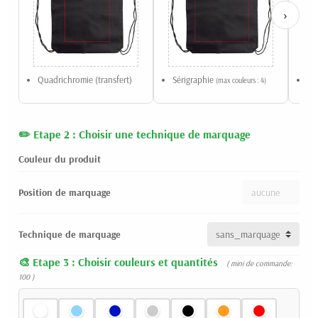
›
Quadrichromie (transfert)
Sérigraphie
Tr
(max couleurs : 4)
Etape 2 : Choisir une technique de marquage
Couleur du produit
Position de marquage
Technique de marquage
Etape 3 : Choisir couleurs et quantités
( mini de commande:
100 )