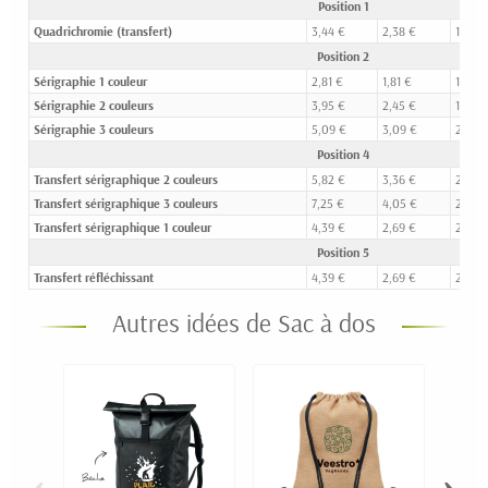
Position 1
Quadrichromie (transfert)
3,44 €
2,38 €
1,92 €
Position 2
Sérigraphie 1 couleur
2,81 €
1,81 €
1,32 €
Sérigraphie 2 couleurs
3,95 €
2,45 €
1,74 €
Sérigraphie 3 couleurs
5,09 €
3,09 €
2,18 €
Position 4
Transfert sérigraphique 2 couleurs
5,82 €
3,36 €
2,55 
Transfert sérigraphique 3 couleurs
7,25 €
4,05 €
2,97 €
Transfert sérigraphique 1 couleur
4,39 €
2,69 €
2,12 €
Position 5
Transfert réfléchissant
4,39 €
2,69 €
2,12 €
Autres idées de Sac à dos
‹
›