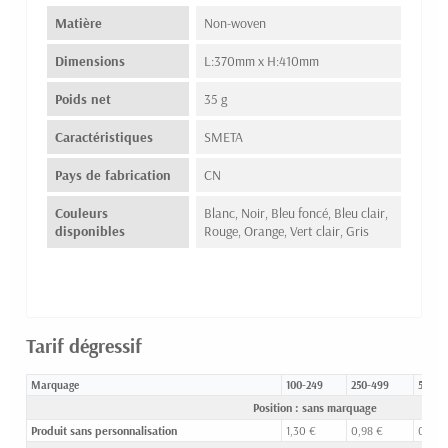
Matière
Non-woven
Dimensions
L:370mm x H:410mm
Poids net
35 g
Caractéristiques
SMETA
Pays de fabrication
CN
Couleurs
Blanc, Noir, Bleu foncé, Bleu clair,
disponibles
Rouge, Orange, Vert clair, Gris
Tarif dégressif
Marquage
100-249
250-499
500-9
Position : sans marquage
Produit sans personnalisation
1,30 €
0,98 €
0,77 €