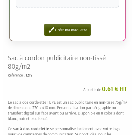
brush
Créer ma maquette
Sac à cordon publicitaire non-tissé
80g/m2
Référence :
1219
0.61 € HT
A partir de
Le sac à dos cordelette TUPE est un sac publicitaire en non-tissé 75g/m²
de dimensions 370 x 410 mm. Personnalisation par sérigraphie ou
transfert digital sur face avant ou arrière. Disponible en 8 coloris dont
blanc, noir et bleu foncé.
Ce
sac à dos cordelette
se personnalise facilement avec votre logo
pour vos campagnes de communication. Support idéal pour les