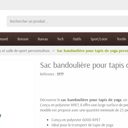
rmand
Boisson
Bureau
Tech
Outils
Sport/Loisir
Textile
s et salle de sport personnalises
Sac bandoulière pour tapis de yoga pers
Sac bandoulière pour tapis 
Référence :
3777
Découvrez le
sac bandoulière pour tapis de yoga
, un
Conçu en polyester RPET, il offre une large surface de 
modèle est proposé avec une quantité minimale de 25 pi
Conçu en polyester 600D RPET
Idéal pour le transport de tapis de yoga