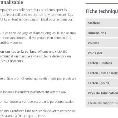
onnalisable
mpagner vos collaborateurs ou clients sportifs.
Fiche techniqu
e allie durabilité et respect de l'environnement. Ses
3 kg en font un compagnon idéal pour le transport
Matière
r les tapis de yoga et d'anses longues, le sac assure
Dimensions
ité de son contenu. Il est proposé en deux coloris
ntités visuelles.
Volume
on sur toute la surface
, offrant une visibilité
Poids net
ommunication marqué à vos couleurs deviendra un
es utilisateurs.
Carton (unités)
Carton (dimension
 un article promotionnel qui se distingue par plusieurs
Carton (poids)
es longues le rendent parfaitement adapté aux
Pays de fabricatio
on sur toute la surface assure une personnalisation
Couleurs disponibl
.
n RPET renforce l'image durable de votre entreprise.
ésistance à l'usure quotidienne.