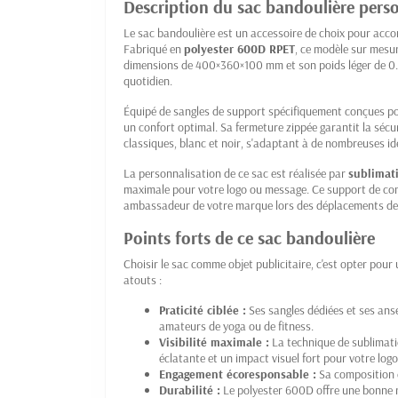
Description du sac bandoulière pers
Le sac bandoulière est un accessoire de choix pour acco
Fabriqué en
polyester 600D RPET
, ce modèle sur mesur
dimensions de 400×360×100 mm et son poids léger de 0.1
quotidien.
Équipé de sangles de support spécifiquement conçues pou
un confort optimal. Sa fermeture zippée garantit la sécur
classiques, blanc et noir, s'adaptant à de nombreuses ide
La personnalisation de ce sac est réalisée par
sublimati
maximale pour votre logo ou message. Ce support de c
ambassadeur de votre marque lors des déplacements de s
Points forts de ce sac bandoulière
Choisir le sac comme objet publicitaire, c'est opter pour
atouts :
Praticité ciblée :
Ses sangles dédiées et ses ans
amateurs de yoga ou de fitness.
Visibilité maximale :
La technique de sublimati
éclatante et un impact visuel fort pour votre logo
Engagement écoresponsable :
Sa composition e
Durabilité :
Le polyester 600D offre une bonne r