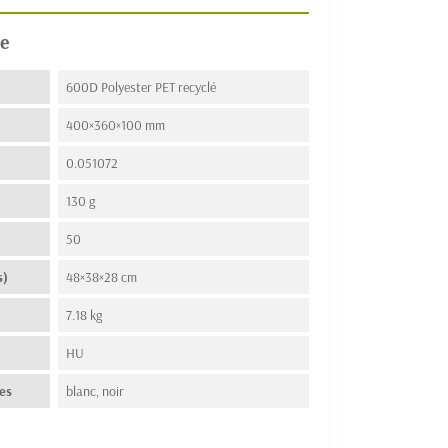
e
600D Polyester PET recyclé
400×360×100 mm
0.051072
130 g
50
s)
48×38×28 cm
7.18 kg
n
HU
es
blanc, noir