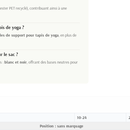
ester PET recyclé), contribuant ainsi à une
pis de yoga ?
les de support pour tapis de yoga
, en plus de
r le sac ?
s :
blanc et noir
, offrant des bases neutres pour
10-24
Position : sans marquage