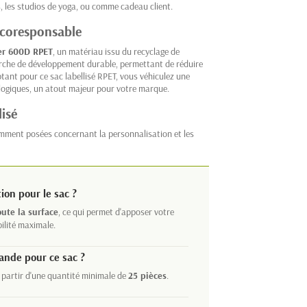
, les studios de yoga, ou comme cadeau client.
écoresponsable
er 600D RPET
, un matériau issu du recyclage de
marche de développement durable, permettant de réduire
ant pour ce sac labellisé RPET, vous véhiculez une
ologiques, un atout majeur pour votre marque.
isé
mment posées concernant la personnalisation et les
ion pour le sac ?
oute la surface
, ce qui permet d'apposer votre
bilité maximale.
ande pour ce sac ?
 partir d'une quantité minimale de
25 pièces
.