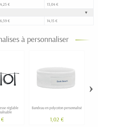
14,25 €
13,04 €
▼
16,59 €
14,15 €
nalises à personnaliser
›
tesse réglable
Bandeau en polycoton personnalisé
Bracelet en polycoton pe
alisable
 €
1,02 €
0,71 €