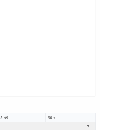
25-49
50 +
▼