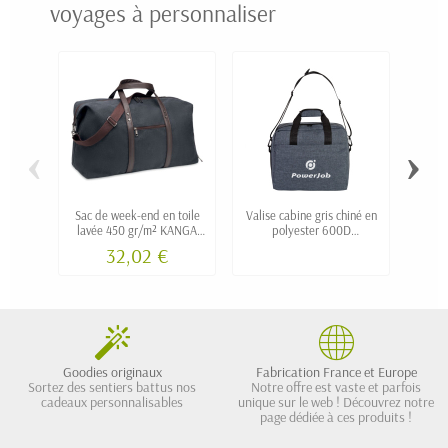
voyages à personnaliser
‹
›
Sac de week-end en toile
Valise cabine gris chiné en
Sac w
lavée 450 gr/m² KANGA
polyester 600D
en pol
personnalisé
personnalisée "HARMA"
32,02 €
Goodies originaux
Fabrication France et Europe
Sortez des sentiers battus nos
Notre offre est vaste et parfois
cadeaux personnalisables
unique sur le web ! Découvrez notre
page dédiée à ces produits !