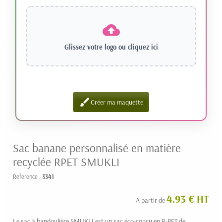
Glissez votre logo ou
cliquez ici
brush
Créer ma maquette
Sac banane personnalisé en matière
recyclée RPET SMUKLI
Référence :
3341
4.93 € HT
A partir de
Le sac à bandoulière SMUKLI est un sac éco-conçu en R-PET de