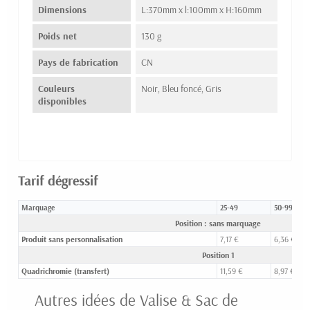
Dimensions
L:370mm x l:100mm x H:160mm
Poids net
130 g
Pays de fabrication
CN
Couleurs
Noir, Bleu foncé, Gris
disponibles
Tarif dégressif
Marquage
25-49
50-99
Position : sans marquage
Produit sans personnalisation
7,17 €
6,36 €
Position 1
Quadrichromie (transfert)
11,59 €
8,97 €
Autres idées de Valise & Sac de