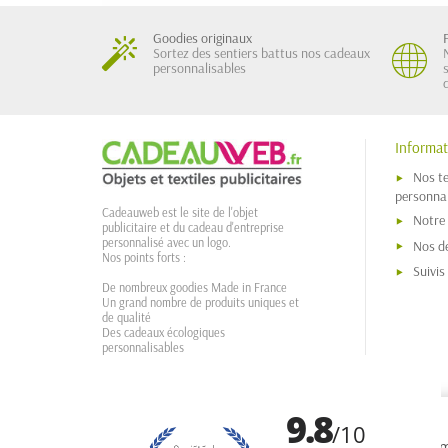
Goodies originaux
Sortez des sentiers battus nos cadeaux
personnalisables
Informat
Nos t
personnal
Cadeauweb est le site de l'objet
Notre
publicitaire et du cadeau d'entreprise
personnalisé avec un logo.
Nos dé
Nos points forts :
Suivi
De nombreux goodies Made in France
Un grand nombre de produits uniques et
de qualité
Des cadeaux écologiques
personnalisables