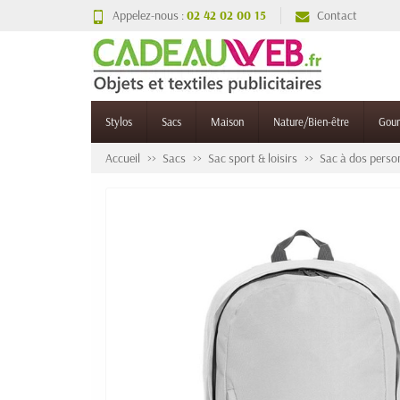
Appelez-nous :
02 42 02 00 15
Contact
Stylos
Sacs
Maison
Nature/Bien-être
Gou
Accueil
Sacs
Sac sport & loisirs
Sac à dos perso