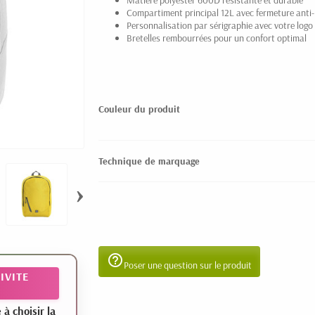
Matière polyester 600D résistante et durable
Compartiment principal 12L avec fermeture anti-
Personnalisation par sérigraphie avec votre logo
Bretelles rembourrées pour un confort optimal
Couleur du produit
Technique de marquage
›
help_outline
Poser une question sur le produit
IVITE
 choisir la