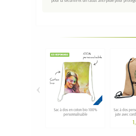
pour la sécurité et un rabat anti-pluie pour protége
‹
Sac à dos en coton bio 100%
Sac à dos per
personnalisable
jute avec cord
1