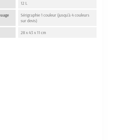
12 L
quage
Sérigraphie 1 couleur (jusqu'à 4 couleurs
sur devis)
28 x 43 x 11 cm