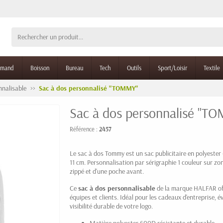
rmand
Boisson
Bureau
Tech
Outils
Sport/Loisir
Textile
nnalisable
Sac à dos personnalisé "TOMMY"
Sac à dos personnalisé "T
Référence :
2457
Le sac à dos Tommy est un sac publicitaire en polyester
11 cm. Personnalisation par sérigraphie 1 couleur sur z
zippé et d'une poche avant.
Ce
sac à dos personnalisable
de la marque HALFAR off
équipes et clients. Idéal pour les cadeaux d'entreprise,
visibilité durable de votre logo.