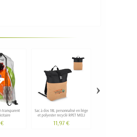
›
n transparent
Sac à dos 18L personnalisé en liège
Sac à dos à cordon
citaire
et polyester recyclé RPET MELI
personnalisé POZA e
140g/m2
 €
11,97 €
1,59 €