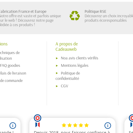
Fabrication France et Europe
Politique RSE
Notre offre est vaste et parfois unique
Découvrez un choix incroyabl
sur le web ! Découvrez notre page
produits écoresponsables
dédiée à ces produits !
ions
A propos de
Cadeauweb
echniques de
Noa avis clients vérifés
isation
 FAQ goodies
Mentions légales
lais de livraison
Politique de
confidentialité
s de commande
CGV