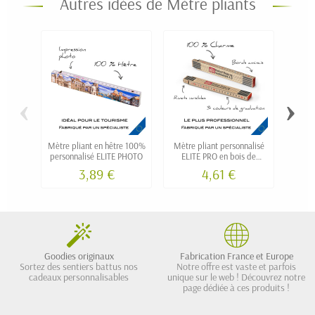
Autres idées de Mètre pliants
‹
›
Mètre pliant en hêtre 100%
Mètre pliant personnalisé
personnalisé ELITE PHOTO
ELITE PRO en bois de
perso
charme à rivets invisibles
h
3,89 €
4,61 €
Goodies originaux
Fabrication France et Europe
Sortez des sentiers battus nos
Notre offre est vaste et parfois
cadeaux personnalisables
unique sur le web ! Découvrez notre
page dédiée à ces produits !