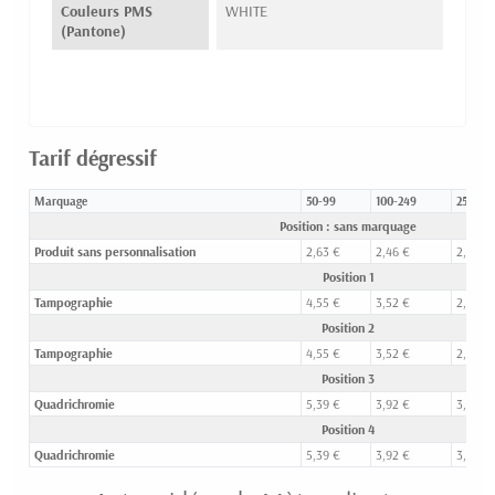
Couleurs PMS
WHITE
(Pantone)
Tarif dégressif
Marquage
50-99
100-249
250-49
Position : sans marquage
Produit sans personnalisation
2,63 €
2,46 €
2,24 €
Position 1
Tampographie
4,55 €
3,52 €
2,81 €
Position 2
Tampographie
4,55 €
3,52 €
2,81 €
Position 3
Quadrichromie
5,39 €
3,92 €
3,13 €
Position 4
Quadrichromie
5,39 €
3,92 €
3,13 €