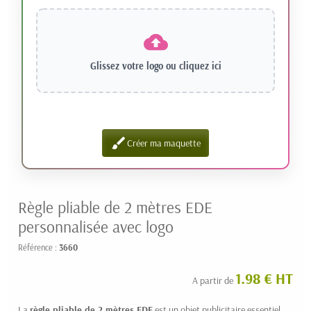
Glissez votre logo ou
cliquez ici
brush
Créer ma maquette
Règle pliable de 2 mètres EDE
personnalisée avec logo
Référence :
3660
1.98 € HT
A partir de
La
règle pliable de 2 mètres EDE
est un objet publicitaire essentiel