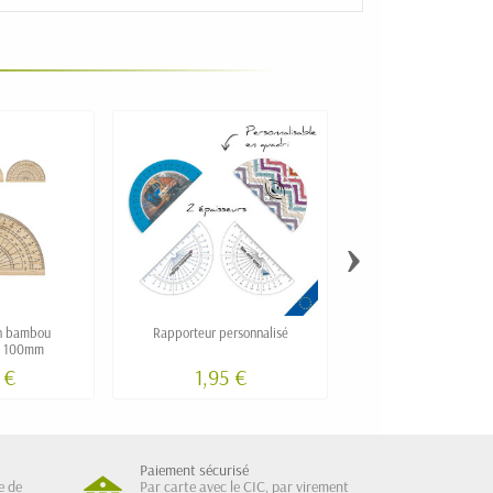
›
n bambou
Rapporteur personnalisé
Règle plastique 
é 100mm
 €
1,95 €
Paiement sécurisé
e de
Par carte avec le CIC, par virement