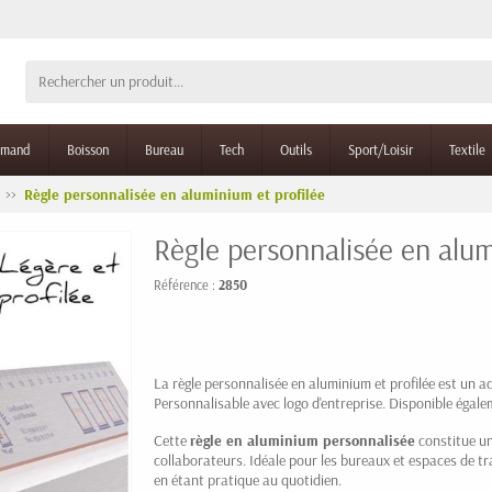
rmand
Boisson
Bureau
Tech
Outils
Sport/Loisir
Textile
Règle personnalisée en aluminium et profilée
Règle personnalisée en alum
Référence :
2850
La règle personnalisée en aluminium et profilée est un a
Personnalisable avec logo d'entreprise. Disponible égale
Cette
règle en aluminium personnalisée
constitue un
collaborateurs. Idéale pour les bureaux et espaces de trav
en étant pratique au quotidien.