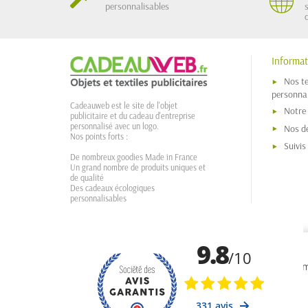
personnalisables
Informat
Nos t
personnal
Cadeauweb est le site de l'objet
Notre
publicitaire et du cadeau d'entreprise
personnalisé avec un logo.
Nos dé
Nos points forts :
Suivi
De nombreux goodies Made in France
Un grand nombre de produits uniques et
de qualité
Des cadeaux écologiques
personnalisables