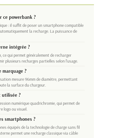
ur ce powerbank ?
ique : il suffit de poser un smartphone compatible
automatiquement la recharge. La puissance de
erne intégrée ?
, ce qui permet généralement de recharger
 plusieurs recharges partielles selon l'usage.
de marquage ?
lisation mesure 96mm de diamètre, permettant
oute la surface du chargeur.
utilisée ?
pression numérique quadrichromie, qui permet de
e logo ou visuel.
les smartphones ?
es équipés de la technologie de charge sans fil
 externe permet une recharge classique via câble