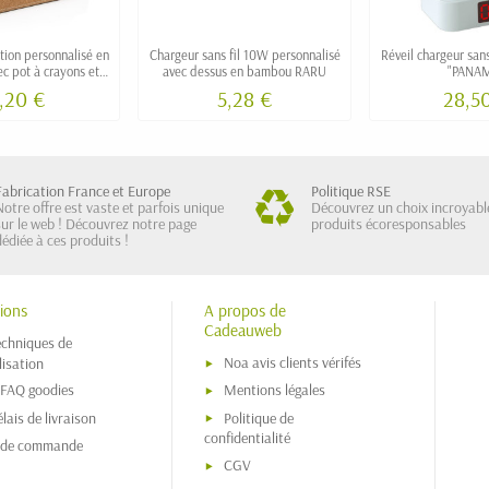
tion personnalisé en
Chargeur sans fil 10W personnalisé
Réveil chargeur sans 
c pot à crayons et
avec dessus en bambou RARU
"PANA
t télephone
,20 €
5,28 €
28,5
Fabrication France et Europe
Politique RSE
Notre offre est vaste et parfois unique
Découvrez un choix incroyabl
sur le web ! Découvrez notre page
produits écoresponsables
dédiée à ces produits !
ions
A propos de
Cadeauweb
echniques de
Noa avis clients vérifés
isation
 FAQ goodies
Mentions légales
lais de livraison
Politique de
confidentialité
s de commande
CGV