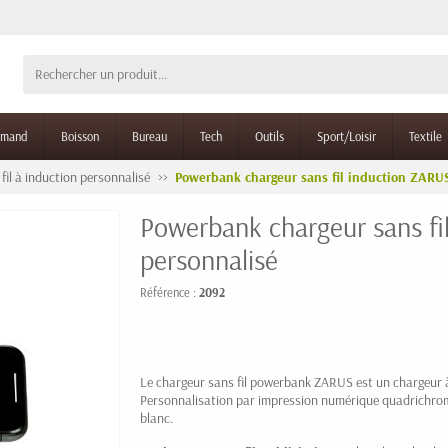
rmand
Boisson
Bureau
Tech
Outils
Sport/Loisir
Textile
fil à induction personnalisé
Powerbank chargeur sans fil induction ZARU
Powerbank chargeur sans fi
personnalisé
Référence :
2092
Le chargeur sans fil powerbank ZARUS est un chargeur 
Personnalisation par impression numérique quadrichrom
blanc.