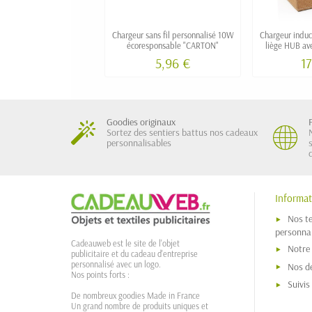
Chargeur sans fil personnalisé 10W
Chargeur induc
écoresponsable "CARTON"
liège HUB ave
suppor
5,96 €
17
Goodies originaux
Sortez des sentiers battus nos cadeaux
personnalisables
Informat
Nos t
personnal
Cadeauweb est le site de l'objet
Notre
publicitaire et du cadeau d'entreprise
personnalisé avec un logo.
Nos dé
Nos points forts :
Suivi
De nombreux goodies Made in France
Un grand nombre de produits uniques et