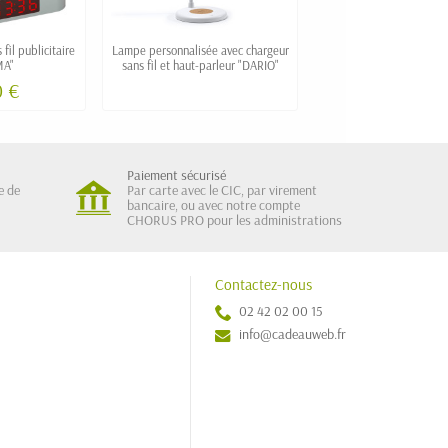
fil publicitaire
Lampe personnalisée avec chargeur
Chargeur par indu
MA"
sans fil et haut-parleur "DARIO"
personnalisé "DIS
0 €
Paiement sécurisé
e de
Par carte avec le CIC, par virement
bancaire, ou avec notre compte
CHORUS PRO pour les administrations
Contactez-nous
02 42 02 00 15
info@cadeauweb.fr