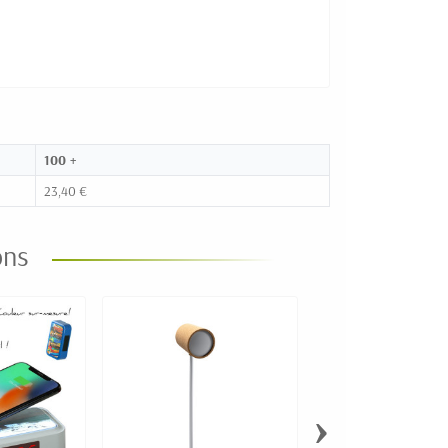
100 +
23,40 €
ons
›