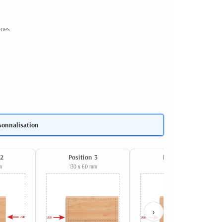
ones
sonnalisation
 2
Position 3
Position 4
m
130 x 60 mm
80 x 50 mm
›