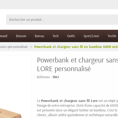
rmand
Boisson
Bureau
Tech
Outils
Sport/Loisir
Textile
cours personnalisée
Powerbank et chargeur sans fil en bambou 6000 mA
Powerbank et chargeur san
LORE personnalisé
Référence :
3861
Le
Powerbank et chargeur sans fil Lore
est un objet p
l'image de votre entreprise. Doté d'une capacité de 600
est présenté dans un élégant boîtier en bambou. C'est le
clients, alliant utilité quotidienne et esthétique naturelle