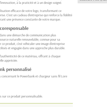
l'innovation, à la praticité et à un design soigné.
sation efficace de votre logo, transformant ce
e. C'est un cadeau d'entreprise qui renforce la fidélité
surant une présence constante de votre marque.
écoresponsable
it dans une démarche de communication plus
source naturelle renouvelable, connue pour sa
 ce produit, c'est véhiculer une image d'entreprise
ilisés et engagée dans une approche plus durable.
'authenticité de ce matériau, offrant à chaque
lle appréciée.
nk personnalisé
s concernant le Powerbank et chargeur sans fil Lore
s sur ce produit personnalisable.