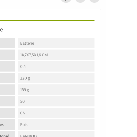
e
Batterie
14,7X7,5X1,6 CM
0.4
220 g
189 g
50
n
CN
es
Bois
tone)
BAMBOO