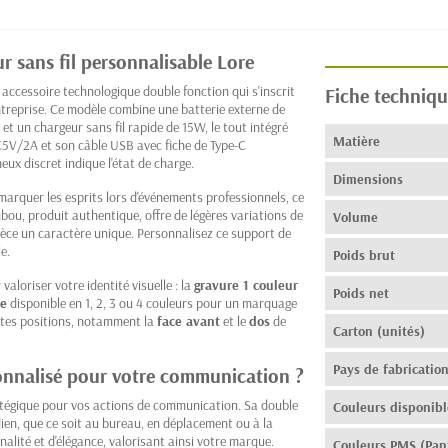
 sans fil personnalisable Lore
n accessoire technologique double fonction qui s'inscrit
Fiche techniqu
reprise. Ce modèle combine une batterie externe de
 un chargeur sans fil rapide de 15W, le tout intégré
Matière
C5V/2A et son câble USB avec fiche de Type-C
ux discret indique l'état de charge.
Dimensions
 marquer les esprits lors d'événements professionnels, ce
ou, produit authentique, offre de légères variations de
Volume
pièce un caractère unique. Personnalisez ce support de
e.
Poids brut
loriser votre identité visuelle : la
gravure 1 couleur
Poids net
ie
disponible en 1, 2, 3 ou 4 couleurs pour un marquage
entes positions, notamment la
face avant
et le
dos
de
Carton (unités)
Pays de fabricatio
onnalisé pour votre communication ?
ratégique pour vos actions de communication. Sa double
Couleurs disponibl
idien, que ce soit au bureau, en déplacement ou à la
alité et d'élégance, valorisant ainsi votre marque.
Couleurs PMS (Pan