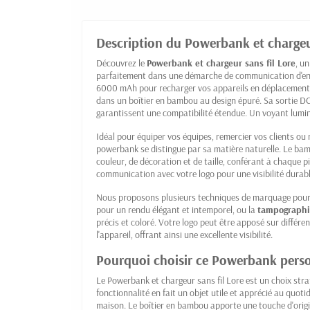
Description du Powerbank et chargeur
Découvrez le
Powerbank et chargeur sans fil Lore
, u
parfaitement dans une démarche de communication d'ent
6000 mAh pour recharger vos appareils en déplacement et
dans un boîtier en bambou au design épuré. Sa sortie D
garantissent une compatibilité étendue. Un voyant lumine
Idéal pour équiper vos équipes, remercier vos clients ou
powerbank se distingue par sa matière naturelle. Le bamb
couleur, de décoration et de taille, conférant à chaque 
communication avec votre logo pour une visibilité durabl
Nous proposons plusieurs techniques de marquage pour va
pour un rendu élégant et intemporel, ou la
tampograph
précis et coloré. Votre logo peut être apposé sur différ
l'appareil, offrant ainsi une excellente visibilité.
Pourquoi choisir ce Powerbank pers
Le Powerbank et chargeur sans fil Lore est un choix st
fonctionnalité en fait un objet utile et apprécié au quot
maison. Le boîtier en bambou apporte une touche d'origin