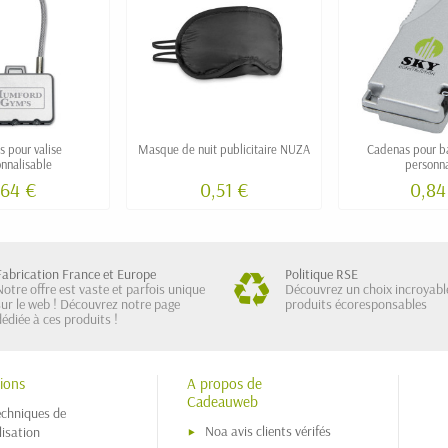
 pour valise
Masque de nuit publicitaire NUZA
Cadenas pour b
nnalisable
personna
,64 €
0,51 €
0,84
Fabrication France et Europe
Politique RSE
Notre offre est vaste et parfois unique
Découvrez un choix incroyabl
sur le web ! Découvrez notre page
produits écoresponsables
dédiée à ces produits !
ions
A propos de
Cadeauweb
echniques de
Noa avis clients vérifés
isation