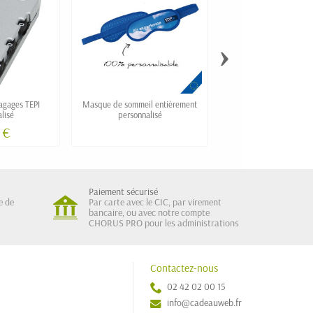
›
agages TEPI
Masque de sommeil entièrement
Housse de costume et 
lisé
personnalisé
BISU personnalis
 €
2,30 €
Paiement sécurisé
e de
Par carte avec le CIC, par virement
bancaire, ou avec notre compte
CHORUS PRO pour les administrations
Contactez-nous
02 42 02 00 15
info@cadeauweb.fr