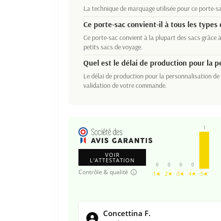
La technique de marquage utilisée pour ce porte-sa
Ce porte-sac convient-il à tous les types 
Ce porte-sac convient à la plupart des sacs grâce 
petits sacs de voyage.
Quel est le délai de production pour la p
Le délai de production pour la personnalisation de
validation de votre commande.
1
VOIR
L'ATTESTATION
0
0
0
0
Contrôle & qualité
1★
2★
3★
4★
5★
Concettina F.