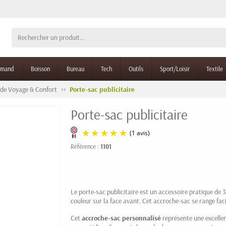
rmand
Boisson
Bureau
Tech
Outils
Sport/Loisir
Textile
 de Voyage & Confort
Porte-sac publicitaire
Porte-sac publicitaire
Référence :
1101
(1 avis)
Le porte-sac publicitaire est un accessoire pratique de
couleur sur la face avant. Cet accroche-sac se range fac
Cet
accroche-sac personnalisé
représente une excellen