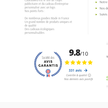
Cadeauweb est le site de l'objet
Notre
publicitaire et du cadeau d'entreprise
personnalisé avec un logo.
Nos dé
Nos points forts :
Suivi
De nombreux goodies Made in France
Un grand nombre de produits uniques et
de qualité
Des cadeaux écologiques
personnalisables