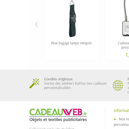
‹
Pèse-bagage lampe intégrée
Cadenas
perso
1
Goodies originaux
Sortez des sentiers battus nos cadeaux
personnalisables
Informat
Nos t
personnal