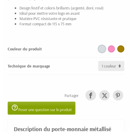
Design festif et coloris brillants (argenté, doré, rosé)
Idéal pour mettre votre logo en avant
Matière PVC résistante et pratique
Format compact de 115 x 75 mm
Couleur du produit
Technique de marquage
Partager
help_outline
Poser une question sur le produit
Description du porte-monnaie métallisé