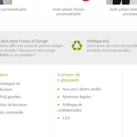
e personnalisable
Veste polaire Dickies
Veste polaire ho
personnalisable
personna
Fabrication France et Europe
Politique RSE
Notre offre est vaste et parfois unique
Découvrez un choix incroyabl
sur le web ! Découvrez notre page
produits écoresponsables
dédiée à ces produits !
ions
A propos de
Cadeauweb
echniques de
Noa avis clients vérifés
isation
 FAQ goodies
Mentions légales
lais de livraison
Politique de
confidentialité
s de commande
CGV