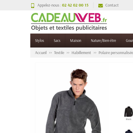
Appelez-nous :
02 42 02 00 15
Contact
Stylos
Sacs
Maison
Nature/Bien-être
Gou
Accueil
Textile
Habillement
Polaire personnalisé