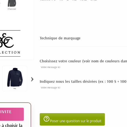
Technique de marquage
Choisissez votre couleur (voir nom de couleurs dan
›
Indiquez nous les tailles désirées (ex : 100 S + 100
IVITE
help_outline
Poser une question sur le produit
 choisir la