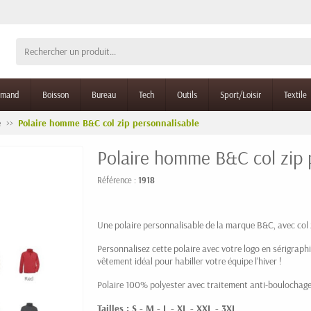
rmand
Boisson
Bureau
Tech
Outils
Sport/Loisir
Textile
e
Polaire homme B&C col zip personnalisable
Polaire homme B&C col zip 
Référence :
1918
Une polaire personnalisable de la marque B&C, avec col 
Personnalisez cette polaire avec votre logo en sérigraphi
vêtement idéal pour habiller votre équipe l'hiver !
Polaire 100% polyester avec traitement anti-boulochage.
Tailles : S - M - L - XL - XXL - 3XL