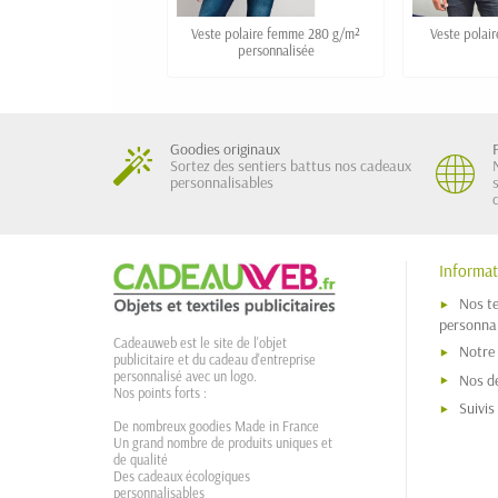
Veste polaire femme 280 g/m²
Veste polair
personnalisée
Goodies originaux
Sortez des sentiers battus nos cadeaux
personnalisables
Informat
Nos t
personnal
Cadeauweb est le site de l'objet
Notre
publicitaire et du cadeau d'entreprise
personnalisé avec un logo.
Nos dé
Nos points forts :
Suivi
De nombreux goodies Made in France
Un grand nombre de produits uniques et
de qualité
Des cadeaux écologiques
personnalisables