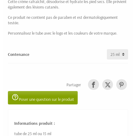
Cette crème rafraîchit, désodorise et hydrate les pied secs. Elle prévient
également des lésions cutanés.
Ce produit ne contient pas de paraben et est dermatologiquement
testée.
Personnalisez le tube avec le logo et les couleurs de votre marque.
Contenance
Partager
help_outline
Poser une question sur le produit
Informations produit :
tube de 25 ml ou 15 ml