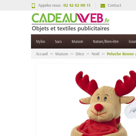
Appelez-nous :
02 42 02 00 15
Contact
Stylos
Sacs
Maison
Nature/Bien-être
Gou
Accueil
Maison
Déco
Noël
Peluche Renne a