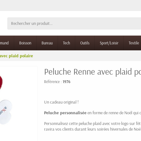
rmand
Boisson
Bureau
Tech
Outils
Sport/Loisir
Textile
vec plaid polaire
Peluche Renne avec plaid po
Référence :
1976
Un cadeau original !
Peluche personnalisée
en forme de renne de Noël qui
Personnalisez cette peluche plaid avec votre logo sur l'
ravira vos clients durant leurs soirées hivernales de Noël