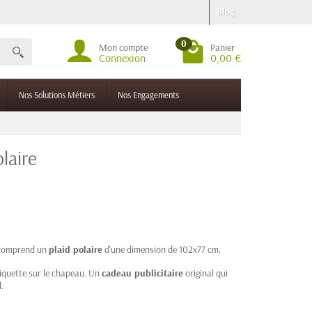
Blog
0
Mon compte
Panier
Connexion
0,00 €
Nos Solutions Métiers
Nos Engagements
laire
 comprend un
plaid polaire
d'une dimension de 102x77 cm.
étiquette sur le chapeau. Un
cadeau publicitaire
original qui
.