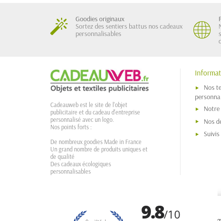
Goodies originaux
Sortez des sentiers battus nos cadeaux
personnalisables
Informat
Nos t
personnal
Cadeauweb est le site de l'objet
Notre
publicitaire et du cadeau d'entreprise
personnalisé avec un logo.
Nos dé
Nos points forts :
Suivi
De nombreux goodies Made in France
Un grand nombre de produits uniques et
de qualité
Des cadeaux écologiques
personnalisables