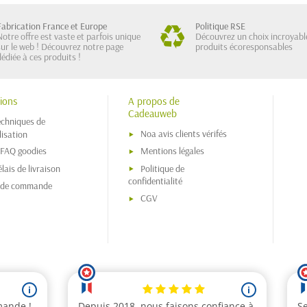
Fabrication France et Europe
Politique RSE
Notre offre est vaste et parfois unique
Découvrez un choix incroyabl
sur le web ! Découvrez notre page
produits écoresponsables
dédiée à ces produits !
ions
A propos de
Cadeauweb
echniques de
Noa avis clients vérifés
isation
 FAQ goodies
Mentions légales
lais de livraison
Politique de
confidentialité
s de commande
CGV