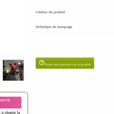
Couleur du produit
Technique de marquage
help_outline
Poser une question sur le produit
IVITE
 choisir la