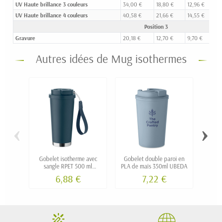
UV Haute brillance 3 couleurs
34,00 €
18,80 €
12,96 €
9
UV Haute brillance 4 couleurs
40,58 €
21,66 €
14,55 €
1
Position 3
Gravure
20,18 €
12,70 €
9,70 €
7
Autres idées de Mug isothermes
‹
›
Gobelet isotherme avec
Gobelet double paroi en
Mug 
sangle RPET 500 ml
PLA de maïs 350ml UBEDA
inoxy
personnalisé STRAP
6,88 €
7,22 €