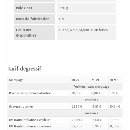
Poids net
270 g
Pays de fabrication
CN
Couleurs
Blanc, Noir, Argent, Bleu foncé
disponibles
Tarif dégressif
Marquage
10-24
25-49
50-99
1
Position : sans marquage
Produit sans personnalisation
10,11 €
8,00 €
6,91 €
6
Position 1
Gravure rotative
21,58 €
13,87 €
10,64 €
8
Position 2
UV Haute brillance 1 couleur
20,74 €
13,08 €
9,79 €
7
UV Haute brillance 2 couleurs
27,33 €
15,94 €
11,38 €
8