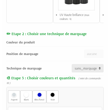
UV Haute brillance
Gr
(max
couleurs : 4)
Etape 2 : Choisir une technique de marquage
Couleur du produit
Position de marquage
Technique de marquage
Etape 3 : Choisir couleurs et quantités
( mini de commande:
10 )
Argent
Blanc
Bleu foncé
Noir